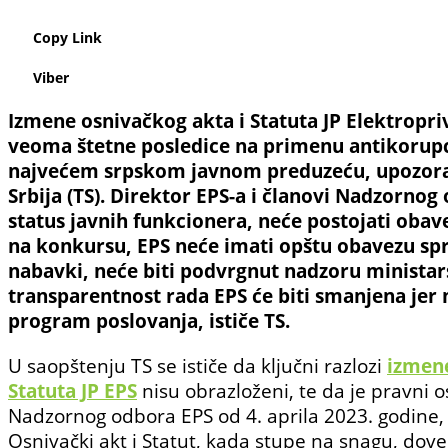
Copy Link
Viber
Izmene osnivačkog akta i Statuta JP Elektropri
veoma štetne posledice na primenu antikorupc
najvećem srpskom javnom preduzeću, upozora
Srbija (TS). Direktor EPS-a i članovi Nadzornog
status javnih funkcionera, neće postojati obave
na konkursu, EPS neće imati opštu obavezu sp
nabavki, neće biti podvrgnut nadzoru ministar
transparentnost rada EPS će biti smanjena jer n
program poslovanja, ističe TS.
U saopštenju TS se ističe da ključni razlozi
izmene
Statuta JP EPS
nisu obrazloženi, te da je pravni 
Nadzornog odbora EPS od 4. aprila 2023. godine,
Osnivački akt i Statut, kada stupe na snagu, dov