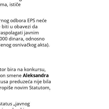
ma, ističe
ornog odbora EPS neće
 biti u obavezi da
raspolagati javnim
.000 dinara, odnosno
jenog osnivačkog akta).
tor bira na konkursu,
nakon smene
Aleksandra
tusa preduzeća nije bila
ropiše novim Statutom,
status „javnog