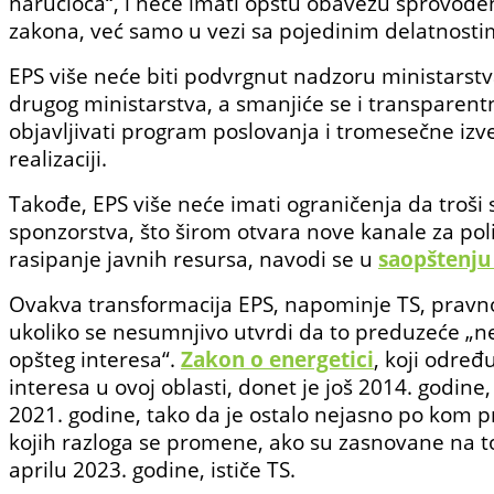
naručioca“, i neće imati opštu obavezu sprovođ
zakona, već samo u vezi sa pojedinim delatnosti
EPS više neće biti podvrgnut nadzoru ministarstva
drugog ministarstva, a smanjiće se i transparentn
objavljivati program poslovanja i tromesečne izve
realizaciji.
Takođe, EPS više neće imati ograničenja da troši 
sponzorstva, što širom otvara nove kanale za poli
rasipanje javnih resursa, navodi se u
saopštenju
Ovakva transformacija EPS, napominje TS, pravn
ukoliko se nesumnjivo utvrdi da to preduzeće „n
opšteg interesa“.
Zakon o energetici
, koji određ
interesa u ovoj oblasti, donet je još 2014. godine
2021. godine, tako da je ostalo nejasno po kom 
kojih razloga se promene, ako su zasnovane na t
aprilu 2023. godine, ističe TS.