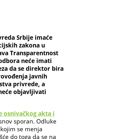
vreda Srbije imaće
ijskih zakona u
va Transparentnost
 odbora neće imati
za da se direktor bira
rovođenja javnih
stva privrede, a
eće objavljivati
 osnivačkog akta i
osnov sporan. Odluke
 kojim se menja
ešće do toga da se na