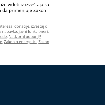
že videti iz izveštaja sa
an da primenjuje Zakon
nteresa
,
donacije
,
izveštaj o
e nabavke
,
javni funkcioneri
,
rede
,
Nadzorni odbor JP
je
,
Zakon o energetici
,
Zakon