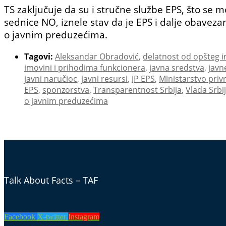
TS zaključuje da su i stručne službe EPS, što se mo
sednice NO, iznele stav da je EPS i dalje obavez
o javnim preduzećima.
Tagovi:
Aleksandar Obradović
,
delatnost od opšteg i
imovini i prihodima funkcionera
,
javna sredstva
,
javn
javni naručioc
,
javni resursi
,
JP EPS
,
Ministarstvo priv
EPS
,
sponzorstva
,
Transparentnost Srbija
,
Vlada Srbi
o javnim preduzećima
Talk About Facts – TAF
Facebook
X-twitter
Instagram