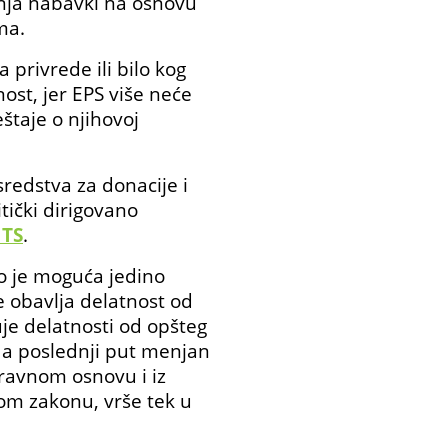
enja nabavki na osnovu
ma.
 privrede ili bilo kog
ost, jer EPS više neće
štaje o njihovoj
sredstva za donacije i
tički dirigovano
 TS
.
o je moguća jedino
e obavlja delatnost od
uje delatnosti od opšteg
, a poslednji put menjan
pravnom osnovu i iz
om zakonu, vrše tek u