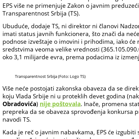
EPS više ne primenjuje Zakon o javnim preduzeći
Transparentnost Srbija (TS).
Ubuduće, dodaje TS, ni direktor ni članovi Nadz
imati status javnih funkcionera, što znači da neće
podnose izveštaje o imovini i prihodima, iako će 
sredstvima veoma velike vrednosti (365.105.090
oko 3,1 milijarde evra, prema podacima iz izmen
Transparentnost Srbija (Foto: Logo TS)
Više neće postojati zakonska obaveza da se direk
koju Vlada Srbije ni u proteklih devet godina (
Obradovića
)
nije poštovala
. Inače, promena sta
prepreka da se obaveza sprovođenja konkursa p
navodi TS.
Kada je reč o javnim nabavkama, EPS će izgubiti 