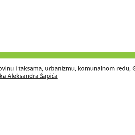
ovinu i taksama, urbanizmu, komunalnom redu, G
ika Aleksandra Šapića