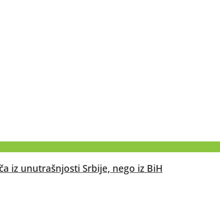
 iz unutrašnjosti Srbije, nego iz BiH