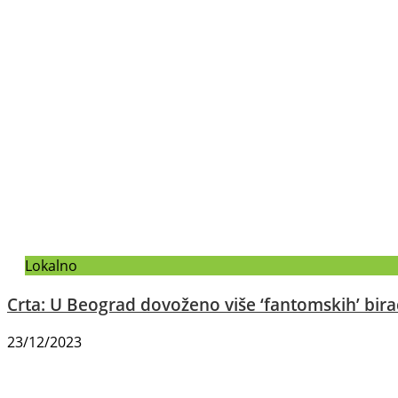
Lokalno
Crta: U Beograd dovoženo više ‘fantomskih’ birača
23/12/2023