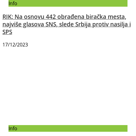
Info
RIK: Na osnovu 442 obrađena biračka mesta,
najviše glasova SNS, slede Srbija protiv nasilja i
SPS
17/12/2023
Info