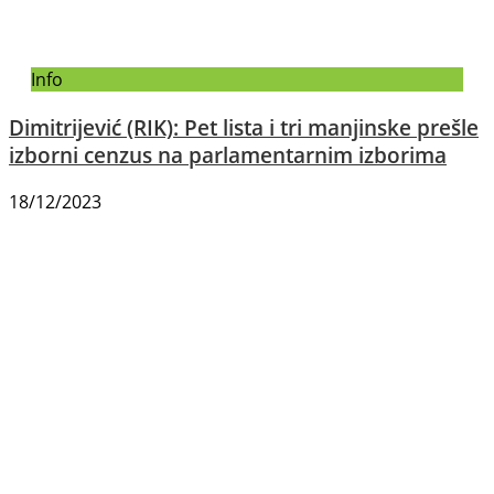
Info
Dimitrijević (RIK): Pet lista i tri manjinske prešle
izborni cenzus na parlamentarnim izborima
18/12/2023