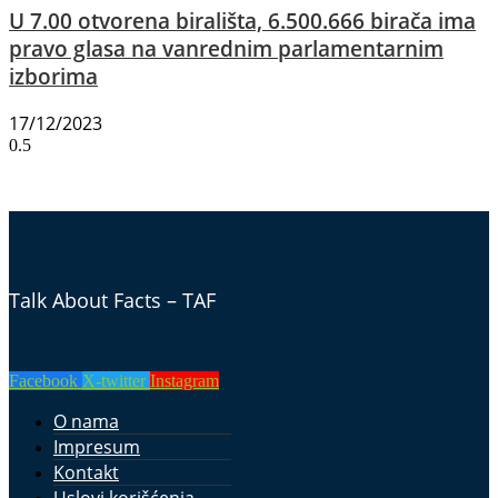
U 7.00 otvorena birališta, 6.500.666 birača ima
pravo glasa na vanrednim parlamentarnim
izborima
17/12/2023
Talk About Facts – TAF
Facebook
X-twitter
Instagram
O nama
Impresum
Kontakt
Uslovi korišćenja