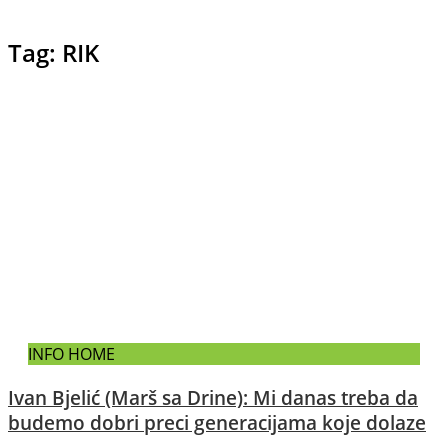
Tag: RIK
INFO HOME
Ivan Bjelić (Marš sa Drine): Mi danas treba da
budemo dobri preci generacijama koje dolaze