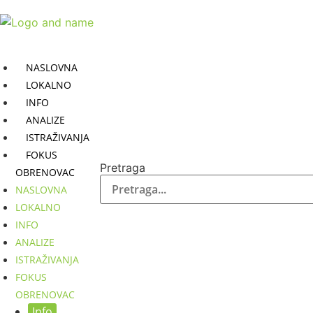
Skočite
na
sadržaj
NASLOVNA
LOKALNO
INFO
ANALIZE
ISTRAŽIVANJA
FOKUS
Pretraga
OBRENOVAC
NASLOVNA
LOKALNO
INFO
ANALIZE
ISTRAŽIVANJA
FOKUS
OBRENOVAC
Info