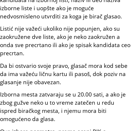
izborne liste i uopšte ako je moguće
nedvosmisleno utvrditi za koga je birač glasao.
Listić nije važeći ukoliko nije popunjen, ako su
zaokružene dve liste, ako je neko zaokružen a
onda sve precrtano ili ako je spisak kandidata ceo
precrtan.
Da bi ostvario svoje pravo, glasač mora kod sebe
da ima važeću ličnu kartu ili pasoš, dok poziv na
glasanje nije obavezan.
Izborna mesta zatvaraju se u 20.00 sati, a ako je
zbog gužve neko u to vreme zatečen u redu
ispred biračkog mesta, i njemu mora biti
omogućeno da glasa.