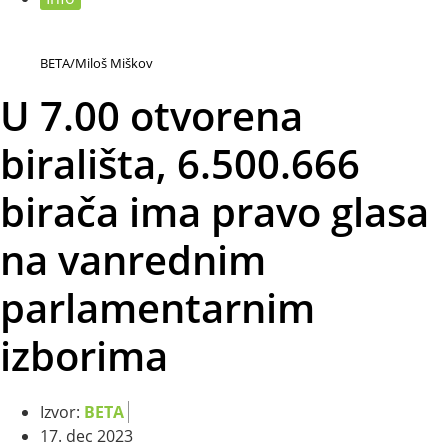
BETA/Miloš Miškov
U 7.00 otvorena
birališta, 6.500.666
birača ima pravo glasa
na vanrednim
parlamentarnim
izborima
Izvor:
BETA
17. dec 2023