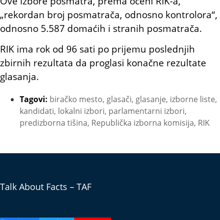
Ove izbore posmatra, prema oceni RIK-a,
„rekordan broj posmatrača, odnosno kontrolora“,
odnosno 5.587 domaćih i stranih posmatrača.
RIK ima rok od 96 sati po prijemu poslednjih
zbirnih rezultata da proglasi konačne rezultate
glasanja.
Tagovi:
biračko mesto
,
glasači
,
glasanje
,
izborne liste
,
kandidati
,
lokalni izbori
,
parlamentarni izbori
,
predizborna tišina
,
Republička izborna komisija
,
RIK
Talk About Facts – TAF