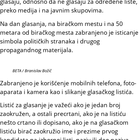
glasaju, odnosno da ne glasaju za određene liste,
preko medija i na javnim skupovima.
Na dan glasanja, na biračkom mestu i na 50
metara od biračkog mesta zabranjeno je isticanje
simbola političkih stranaka i drugog
propagandnog materijala.
BETA / Branislav Božič
Zabranjeno je korišćenje mobilnih telefona, foto-
aparata i kamera kao i slikanje glasačkog listića.
Listić za glasanje je važeći ako je jedan broj
zaokružen, a ostali precrtani, ako je na listiću
nešto crtano ili dopisano, ako je na glasačkom
listiću birač zaokružio ime i prezime prvog
kandidata na izbornoj listi, naziv ili deo naziva