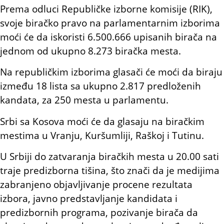
Prema odluci Republičke izborne komisije (RIK),
svoje biračko pravo na parlamentarnim izborima
moći će da iskoristi 6.500.666 upisanih birača na
jednom od ukupno 8.273 biračka mesta.
Na republičkim izborima glasači će moći da biraju
između 18 lista sa ukupno 2.817 predloženih
kandata, za 250 mesta u parlamentu.
Srbi sa Kosova moći će da glasaju na biračkim
mestima u Vranju, Kuršumliji, Raškoj i Tutinu.
U Srbiji do zatvaranja biračkih mesta u 20.00 sati
traje predizborna tišina, što znači da je medijima
zabranjeno objavljivanje procene rezultata
izbora, javno predstavljanje kandidata i
predizbornih programa, pozivanje birača da