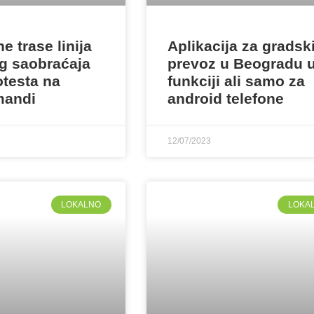
e trase linija
Aplikacija za gradsk
g saobraćaja
prevoz u Beogradu 
otesta na
funkciji ali samo za
mandi
android telefone
12/07/2023
LOKALNO
LOKA