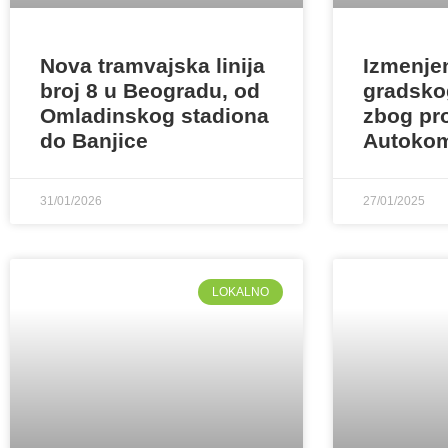
Nova tramvajska linija
Izmenjen
broj 8 u Beogradu, od
gradsko
Omladinskog stadiona
zbog pr
do Banjice
Autoko
31/01/2026
27/01/2025
LOKALNO