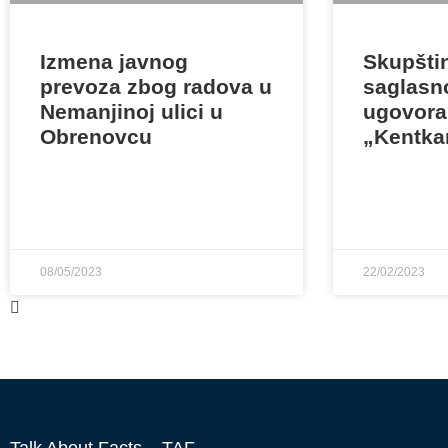
Izmena javnog
Skupšti
prevoza zbog radova u
saglasno
Nemanjinoj ulici u
ugovora
Obrenovcu
„Kentka
08/05/2023
22/02/2023