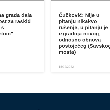
na grada dala
Čučković: Nije u
st za raskid
pitanju nikakvo
 s
rušenje, u pitanju je
rtom”
izgradnja novog,
odnosno obnova
postojećeg (Savsko
mosta)
15/12/2022