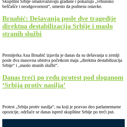
Skupštini Srbije omalovažavaju građane i pokazuju „vrhunsko
beščašće i neodgovornost“, umesto da podnesu ostavke.
Brnabić: Dešavanja posle dve tragedije
direktna destabilizacija Srbije i maslo
stranih službi
Premijerka Ana Brnabić izjavila je danas da su dešavanja u zemlji
posle dva masovna ubistva početkom maja „direktna destabilizacija
Srbije“ i „maslo stranih službi“.
Danas treći po redu protest pod sloganom
‘Srbija protiv nasilja’
Protest „Srbija protiv nasilja“, na koji je pozvao deo parlamentarne
opozicije, održaće se danas ispred skupštine Srbije po treći put.