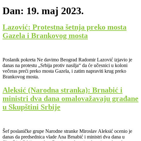
Dan:
19. maj 2023.
Lazović: Protestna šetnja preko mosta
Gazela i Brankovog mosta
Poslanik pokreta Ne davimo Beograd Radomir Lazović izjavio je
danas na protestu „Srbija protiv nasilja“ da će učesnici u koloni
večeras preći preko mosta Gazela, i zatim napraviti krug preko
Brankovog mosta.
Aleksić (Narodna stranka): Brnabić i
ministri dva dana omalovažavaju građane
u Skupštini Srbije
Šef poslaničke grupe Narodne stranke Miroslav Aleksić ocenio je
danas da predsednica vlade Ana Brnabić i ministri dva dana u