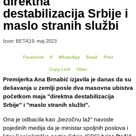
direktna
destabilizacija Srbije i
maslo stranih službi
Izvor: BETA
19. maj 2023
Facebook
X
WhatsApp
Email
Print
Copy Link
Viber
Premijerka Ana Brnabić izjavila je danas da su
dešavanja u zemlji posle dva masovna ubistva
početkom maja "direktna destabilizacija
Srbije" i "maslo stranih službi".
Ona je odbacila kao „bezočnu laž“ navode
pojedinih medija da je ministar spoljnih poslova i