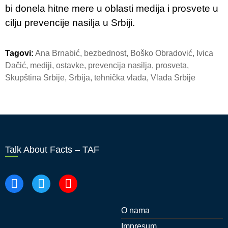
bi donela hitne mere u oblasti medija i prosvete u
cilju prevencije nasilja u Srbiji.
Tagovi:
Ana Brnabić
,
bezbednost
,
Boško Obradović
,
Ivica
Dačić
,
mediji
,
ostavke
,
prevencija nasilja
,
prosveta
,
Skupština Srbije
,
Srbija
,
tehnička vlada
,
Vlada Srbije
Talk About Facts – TAF
O nama
Impresum