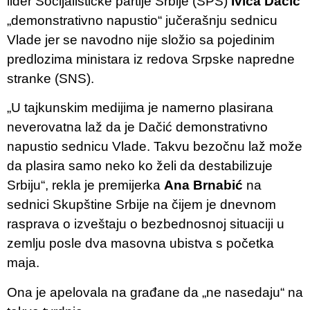
lider Socijalističke partije Srbije (SPS)
Ivica Dačić
„demonstrativno napustio“ jučerašnju sednicu
Vlade jer se navodno nije složio sa pojedinim
predlozima ministara iz redova Srpske napredne
stranke (SNS).
„U tajkunskim medijima je namerno plasirana
neverovatna laž da je Dačić demonstrativno
napustio sednicu Vlade. Takvu bezočnu laž može
da plasira samo neko ko želi da destabilizuje
Srbiju“, rekla je premijerka
Ana Brnabić
na
sednici Skupštine Srbije na čijem je dnevnom
rasprava o izveštaju o bezbednosnoj situaciji u
zemlju posle dva masovna ubistva s početka
maja.
Ona je apelovala na građane da „ne nasedaju“ na