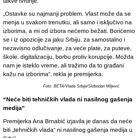
takve tvrdnje.
„Ostavke su najmanji problem. Vlast može da se
menja u svakom trenutku, ali samo i isključivo na
izborima, a mi od izbora nećemo bežati. Borićemo
se i iz opozicije za jaku Srbiju, za samostalno i
nezavisno odlučivanje, za veće plate, za puteve,
škole, digitalizaciju, borbu protiv korupcije. Možda
nam je isteklo vreme, ali tražimo da to građani
kažu na izborima“, rekla je premijerka.
Foto: BETA/Vlada Srbije/Slobodan Miljević
“Neće biti tehničkih vlada ni nasilnog gašenja
medija”
Premijerka Ana Brnabić izjavila je danas da neće
biti „tehničkih vlada“ ni nasilnog gašenja medija u