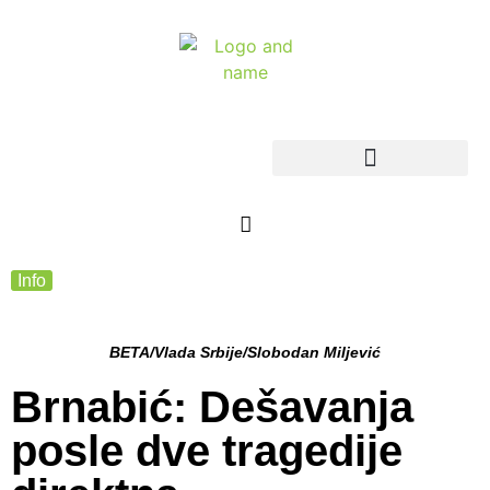
Info
BETA/Vlada Srbije/Slobodan Miljević
Brnabić: Dešavanja
posle dve tragedije