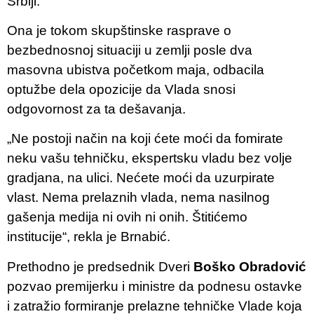
Srbiji.
Ona je tokom skupštinske rasprave o
bezbednosnoj situaciji u zemlji posle dva
masovna ubistva početkom maja, odbacila
optužbe dela opozicije da Vlada snosi
odgovornost za ta dešavanja.
„Ne postoji način na koji ćete moći da fomirate
neku vašu tehničku, ekspertsku vladu bez volje
gradjana, na ulici. Nećete moći da uzurpirate
vlast. Nema prelaznih vlada, nema nasilnog
gašenja medija ni ovih ni onih. Štitićemo
institucije“, rekla je Brnabić.
Prethodno je predsednik Dveri
Boško Obradović
pozvao premijerku i ministre da podnesu ostavke
i zatražio formiranje prelazne tehničke Vlade koja