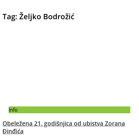
Tag: Željko Bodrožić
Info
Obeležena 21. godišnjica od ubistva Zorana
Đinđića