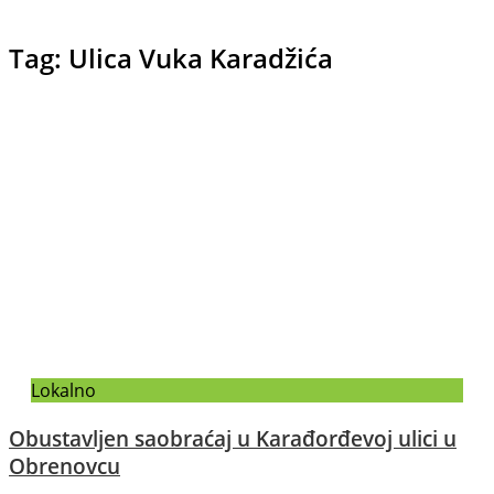
Tag: Ulica Vuka Karadžića
Lokalno
Obustavljen saobraćaj u Karađorđevoj ulici u
Obrenovcu