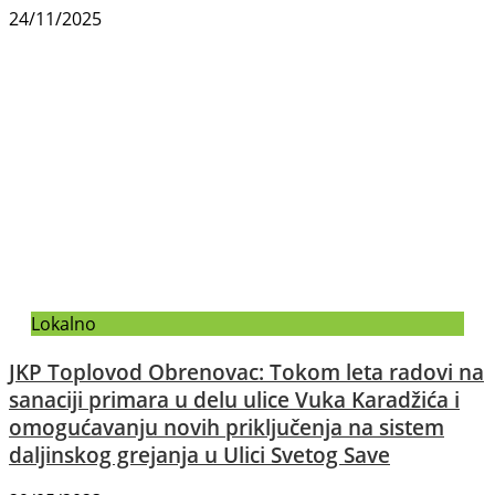
24/11/2025
Lokalno
JKP Toplovod Obrenovac: Tokom leta radovi na
sanaciji primara u delu ulice Vuka Karadžića i
omogućavanju novih priključenja na sistem
daljinskog grejanja u Ulici Svetog Save