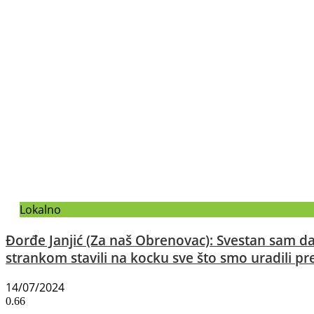
Lokalno
Đorđe Janjić (Za naš Obrenovac): Svestan sam
strankom stavili na kocku sve što smo uradili pr
14/07/2024