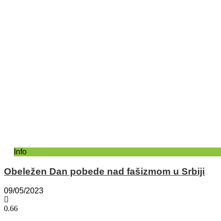
Info
Obeležen Dan pobede nad fašizmom u Srbiji
09/05/2023