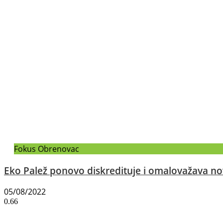
Fokus Obrenovac
Eko Palež ponovo diskredituje i omalovažava n
05/08/2022