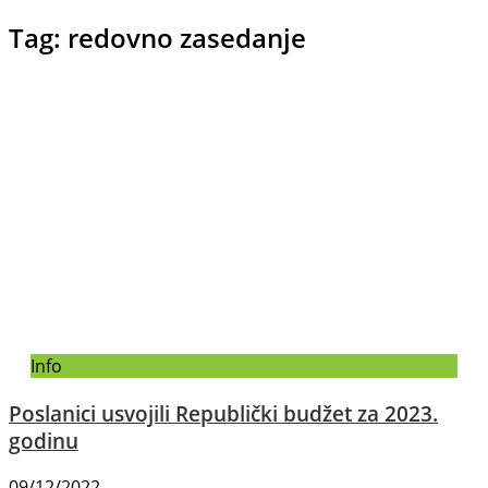
Tag: redovno zasedanje
Info
Poslanici usvojili Republički budžet za 2023.
godinu
09/12/2022