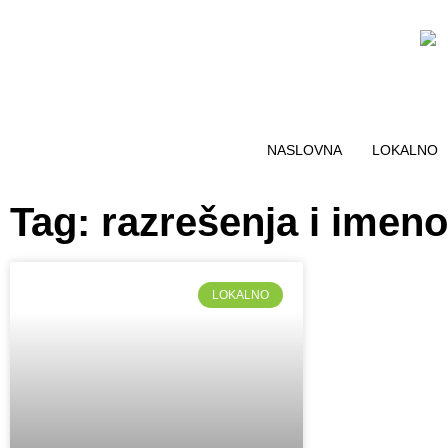
NASLOVNA
LOKALNO
Tag: razrešenja i imen
LOKALNO