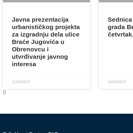
Javna prezentacija
Sednica
urbanističkog projekta
grada B
za izgradnju dela ulice
četvrtak,
Braće Jugovića u
Obrenovcu i
utvrđivanje javnog
interesa
11/06/2023
10/04/2023