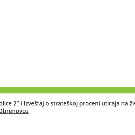
lice 2” i Izveštaj o strateškoj proceni uticaja na ž
u Obrenovcu