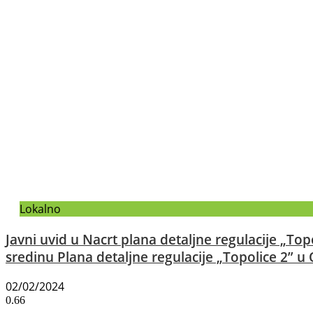
Lokalno
Javni uvid u Nacrt plana detaljne regulacije „Topo
sredinu Plana detaljne regulacije „Topolice 2” 
02/02/2024