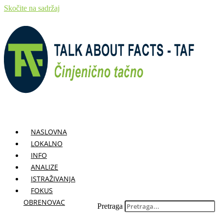
Skočite na sadržaj
NASLOVNA
LOKALNO
INFO
ANALIZE
ISTRAŽIVANJA
FOKUS
OBRENOVAC
Pretraga