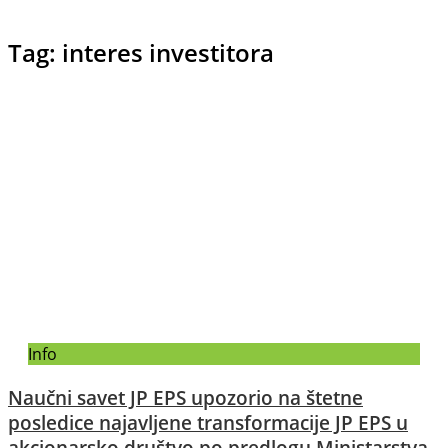
Tag: interes investitora
Info
Naučni savet JP EPS upozorio na štetne
posledice najavljene transformacije JP EPS u
akcionarsko društvo po predlogu Ministarstva