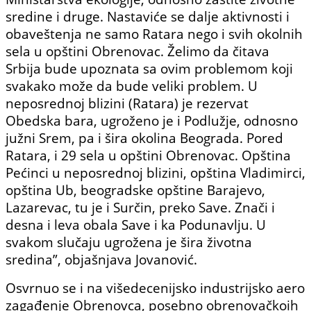
sredine i druge. Nastaviće se dalje aktivnosti i
obaveštenja ne samo Ratara nego i svih okolnih
sela u opštini Obrenovac. Želimo da čitava
Srbija bude upoznata sa ovim problemom koji
svakako može da bude veliki problem. U
neposrednoj blizini (Ratara) je rezervat
Obedska bara, ugroženo je i Podlužje, odnosno
južni Srem, pa i šira okolina Beograda. Pored
Ratara, i 29 sela u opštini Obrenovac. Opština
Pećinci u neposrednoj blizini, opština Vladimirci,
opština Ub, beogradske opštine Barajevo,
Lazarevac, tu je i Surčin, preko Save. Znači i
desna i leva obala Save i ka Podunavlju. U
svakom slučaju ugrožena je šira životna
sredina”, objašnjava Jovanović.
Osvrnuo se i na višedecenijsko industrijsko aero
zagađenje Obrenovca, posebno obrenovačkoih