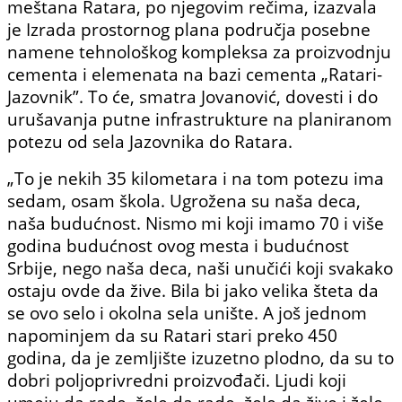
meštana Ratara, po njegovim rečima, izazvala
je Izrada prostornog plana područja posebne
namene tehnološkog kompleksa za proizvodnju
cementa i elemenata na bazi cementa „Ratari-
Jazovnik”. To će, smatra Jovanović, dovesti i do
urušavanja putne infrastrukture na planiranom
potezu od sela Jazovnika do Ratara.
„To je nekih 35 kilometara i na tom potezu ima
sedam, osam škola. Ugrožena su naša deca,
naša budućnost. Nismo mi koji imamo 70 i više
godina budućnost ovog mesta i budućnost
Srbije, nego naša deca, naši unučići koji svakako
ostaju ovde da žive. Bila bi jako velika šteta da
se ovo selo i okolna sela unište. A još jednom
napominjem da su Ratari stari preko 450
godina, da je zemljište izuzetno plodno, da su to
dobri poljoprivredni proizvođači. Ljudi koji