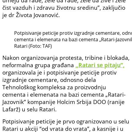
umeju da rade, žele da rade, žele da žive i žele
čist vazduh i zdravu životnu sredinu”, zaključio
je dr Života Jovanović.
Potpisivanje peticije protiv izgradnje cementare, o
cementa i elemenata na bazi cementa „Ratari-Jazovnik
Ratari (Foto: TAF)
Nakon organizovanja protesta, tribine i blokada,
neformalna grupa građana
„Ratari se pitaju”,
organizovala je i potpisivanje peticije protiv
izgradnje cementare, odnosno dela
Tehnološkog kompleksa za proizvodnju
cementa i elemenata na bazi cementa „Ratari-
Jazovnik” kompanije Holcim Srbija DOO (ranije
Lafarž) u selu Ratari.
Potpisivanje peticije je prvo ogranizovano u selu
Ratari u akciji “od vrata do vrata”, a kasnije i u