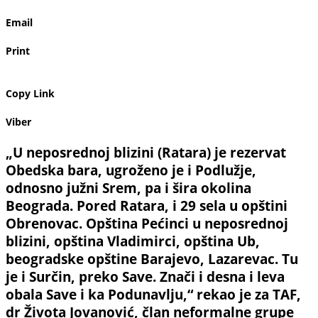
Email
Print
Copy Link
Viber
„U neposrednoj blizini (Ratara) je rezervat
Obedska bara, ugroženo je i Podlužje,
odnosno južni Srem, pa i šira okolina
Beograda. Pored Ratara, i 29 sela u opštini
Obrenovac. Opština Pećinci u neposrednoj
blizini, opština Vladimirci, opština Ub,
beogradske opštine Barajevo, Lazarevac. Tu
je i Surčin, preko Save. Znači i desna i leva
obala Save i ka Podunavlju,“ rekao je za TAF,
dr Života Jovanović, član neformalne grupe