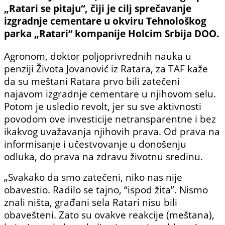
„Ratari se pitaju“, čiji je cilj sprečavanje
izgradnje cementare u okviru Tehnološkog
parka „Ratari“ kompanije Holcim Srbija DOO.
Agronom, doktor poljoprivrednih nauka u
penziji Života Jovanović iz Ratara, za TAF kaže
da su meštani Ratara prvo bili zatečeni
najavom izgradnje cementare u njihovom selu.
Potom je usledio revolt, jer su sve aktivnosti
povodom ove investicije netransparentne i bez
ikakvog uvažavanja njihovih prava. Od prava na
informisanje i učestvovanje u donošenju
odluka, do prava na zdravu životnu sredinu.
„Svakako da smo zatečeni, niko nas nije
obavestio. Radilo se tajno, “ispod žita”. Nismo
znali ništa, građani sela Ratari nisu bili
obavešteni. Zato su ovakve reakcije (meštana),