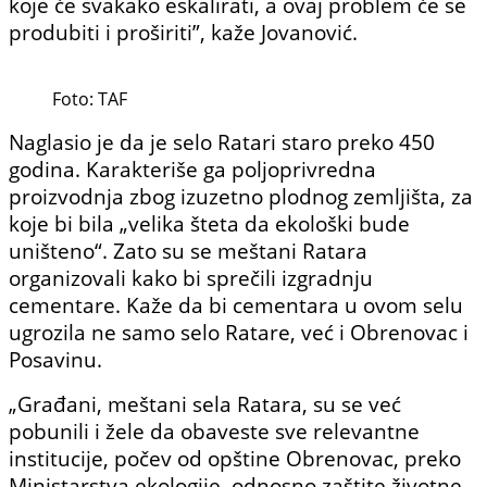
koje će svakako eskalirati, a ovaj problem će se
produbiti i proširiti”, kaže Jovanović.
Foto: TAF
Naglasio je da je selo Ratari staro preko 450
godina. Karakteriše ga poljoprivredna
proizvodnja zbog izuzetno plodnog zemljišta, za
koje bi bila „velika šteta da ekološki bude
uništeno“. Zato su se meštani Ratara
organizovali kako bi sprečili izgradnju
cementare. Kaže da bi cementara u ovom selu
ugrozila ne samo selo Ratare, već i Obrenovac i
Posavinu.
„Građani, meštani sela Ratara, su se već
pobunili i žele da obaveste sve relevantne
institucije, počev od opštine Obrenovac, preko
Ministarstva ekologije, odnosno zaštite životne