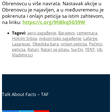
Obrenovcu u više navrata. Nastavak akcije u
Obrenovcu je najavljen, a u
međuvremenu je
pokrenuta i onlajn peticija sa istim zahtevom,
na linku:
https://c.org/9hBkq5G59W
Tagovi:
aero-zagađenje
,
Barajevo
,
cementara
,
Holcim Srbija
,
industrijsko zagađenje
,
Lafarge
,
Lazarevac
,
Obedska bara
,
onlajn peticija
,
Pećinci
,
peticija
,
Ratari
,
Ratari se pitaju
,
Surčin
,
TENT
,
Ub
,
Vladimirsci
Talk About Facts – TAF