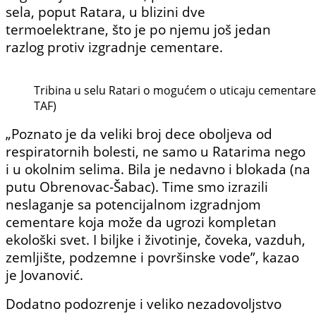
sela, poput Ratara, u blizini dve
termoelektrane, što je po njemu još jedan
razlog protiv izgradnje cementare.
Tribina u selu Ratari o mogućem o uticaju cementare
TAF)
„Poznato je da veliki broj dece oboljeva od
respiratornih bolesti, ne samo u Ratarima nego
i u okolnim selima. Bila je nedavno i blokada (na
putu Obrenovac-Šabac). Time smo izrazili
neslaganje sa potencijalnom izgradnjom
cementare koja može da ugrozi kompletan
ekološki svet. I biljke i životinje, čoveka, vazduh,
zemljište, podzemne i površinske vode”, kazao
je Jovanović.
Dodatno podozrenje i veliko nezadovoljstvo