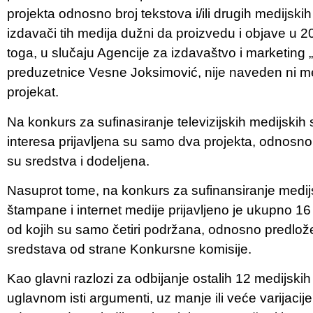
projekta odnosno broj tekstova i/ili drugih medijski
izdavači tih medija dužni da proizvedu i objave u 2
toga, u slučaju Agencije za izdavaštvo i marketing
preduzetnice Vesne Joksimović, nije naveden ni medi
projekat.
Na konkurs za sufinasiranje televizijskih medijskih
interesa prijavljena su samo dva projekta, odnosno 
su sredstva i dodeljena.
Nasuprot tome, na konkurs za sufinansiranje medijs
štampane i internet medije prijavljeno je ukupno 16
od kojih su samo četiri podržana, odnosno predlo
sredstava od strane Konkursne komisije.
Kao glavni razlozi za odbijanje ostalih 12 medijski
uglavnom isti argumenti, uz manje ili veće varijacij