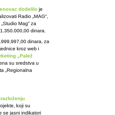
enovac dodelilo
je
ealizovati Radio „MAG“,
g „Studio Mag” za
o 1.350.000,00 dinara.
.999,997,00 dinara, za
ajednice kroz web i
rketing „Palež
jena su sredstva u
kta „Regionalna
razloženju
ojekte, koji su
se jasni indikatori