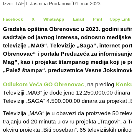
Izvor: TAF
Jasmina Prodanović
01. mar 2023
Facebook
X
WhatsApp
Email
Print
Copy Link
Gradska opština Obrenovac u 2023. godini sufi
sadržaje od javnog interesa, odnosno medijske
televizije „MAG“, Televizije „Saga“, internet po
Obrenovac“ i portala Preduzeća za informisanje
Mag”, kao i projekat štampanog medija koji je p
„Palež štampa“, preduzetnice Vesne Joksimovi
Odlukom
Veća GO Obrenovac
, na predlog
Konku
Televiziji „MAG“ je dodeljeno 12.250.000,00 dinara 
Televiziji „SAGA” 4.500.000,00 dinara za projekat „
Televizija „MAG“ je u obavezi da proizvede 50 telev
trajanju od 20 minuta u oviru projekta „Tragovi“, a T
okviru projekta „Biti poseban“, 65 televizijskih prilog