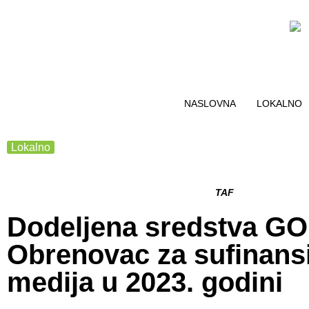
NASLOVNA
LOKALNO
Lokalno
TAF
Dodeljena sredstva GO
Obrenovac za sufinans
medija u 2023. godini