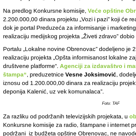
Na predlog Konkursne komisije,
Veće opštine Obr
2.200.000,00 dinara projektu „Vozi i pazi” koji će r
dok je portal Preduzeća za informisanje i marketin
realizaciju medijskog projekta „Živeti zdravo” dobi
Portalu „Lokalne novine Obrenovac” dodeljeno je 2
realizaciju projekta „Opšta informisanost lokalne z
društvene platforme“.
Agenciji za izdavaštvo i ma
štampa“
, preduzetnice
Vesne Joksimović
, dodel
iznosu od 1.200.000,00 dinara za realizaciju proje
deponija Kalenić, uz vek komunalaca”.
Foto: TAF
Za razliku od podržanih televizijskih projekata, u
ob
Konkursne komisije za radio, štampane i internet pr
podržani iz budžeta opštine Obrenovac, ne navode 