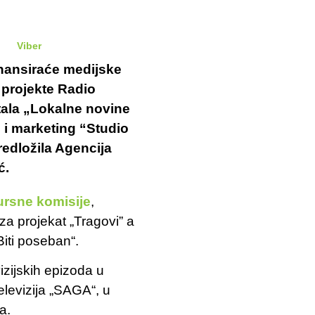
Viber
nansiraće medijske
 projekte Radio
rtala „Lokalne novine
 i marketing “Studio
redložila Agencija
ć.
rsne komisije
,
za projekat „Tragovi” a
Biti poseban“.
izijskih epizoda u
elevizija „SAGA“, u
a.