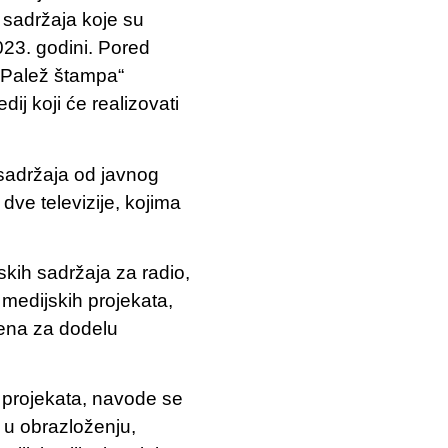
h sadržaja koje su
023. godini. Pored
 „Palež štampa“
j koji će realizovati
 sadržaja od javnog
dve televizije, kojima
kih sadržaja za radio,
 medijskih projekata,
žena za dodelu
h projekata, navode se
e u obrazloženju,