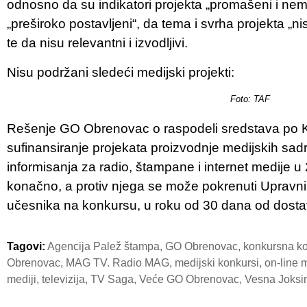
odnosno da su indikatori projekta „promašeni i nemerl
„preširoko postavljeni“, da tema i svrha projekta „ni
te da nisu relevantni i izvodljivi.
Nisu podržani sledeći medijski projekti:
Foto: TAF
Rešenje GO Obrenovac o raspodeli sredstava po 
sufinansiranje projekata proizvodnje medijskih sadr
informisanja za radio, štampane i internet medije u 
konačno, a protiv njega se može pokrenuti Upravni
učesnika na konkursu, u roku od 30 dana od dosta
Tagovi:
Agencija Palež štampa
,
GO Obrenovac
,
konkursna ko
Obrenovac
,
MAG TV. Radio MAG
,
medijski konkursi
,
on-line m
mediji
,
televizija
,
TV Saga
,
Veće GO Obrenovac
,
Vesna Joksi