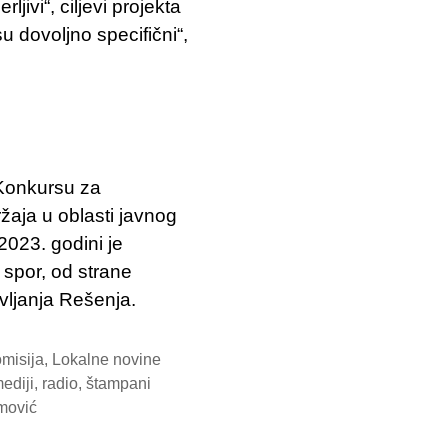
jivi“, ciljevi projekta
su dovoljno specifični“,
Konkursu za
žaja u oblasti javnog
2023. godini je
 spor, od strane
vljanja Rešenja.
misija
,
Lokalne novine
ediji
,
radio
,
štampani
mović