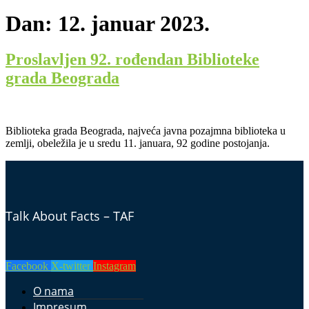
Dan:
12. januar 2023.
Proslavljen 92. rođendan Biblioteke
grada Beograda
Biblioteka grada Beograda, najveća javna pozajmna biblioteka u
zemlji, obeležila je u sredu 11. januara, 92 godine postojanja.
Talk About Facts – TAF
Facebook
X-twitter
Instagram
O nama
Impresum