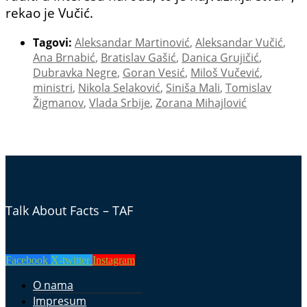
rekao je Vučić.
Tagovi:
Aleksandar Martinović
,
Aleksandar Vučić
,
Ana Brnabić
,
Bratislav Gašić
,
Danica Grujičić
,
Dubravka Negre
,
Goran Vesić
,
Miloš Vučević
,
ministri
,
Nikola Selaković
,
Siniša Mali
,
Tomislav
Žigmanov
,
Vlada Srbije
,
Zorana Mihajlović
Talk About Facts – TAF
Facebook
X-twitter
Instagram
O nama
Impresum