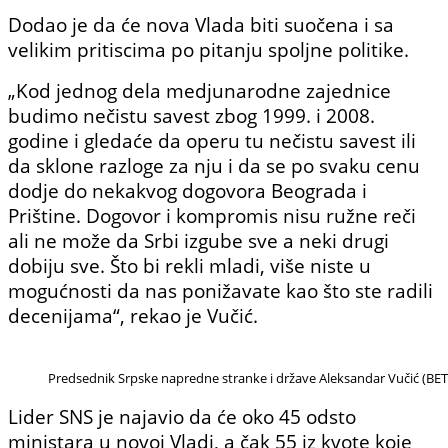
Dodao je da će nova Vlada biti suočena i sa
velikim pritiscima po pitanju spoljne politike.
„Kod jednog dela medjunarodne zajednice
budimo nečistu savest zbog 1999. i 2008.
godine i gledaće da operu tu nečistu savest ili
da sklone razloge za nju i da se po svaku cenu
dodje do nekakvog dogovora Beograda i
Prištine. Dogovor i kompromis nisu ružne reči
ali ne može da Srbi izgube sve a neki drugi
dobiju sve. Što bi rekli mladi, više niste u
mogućnosti da nas ponižavate kao što ste radili
decenijama“, rekao je Vučić.
Predsednik Srpske napredne stranke i države Aleksandar Vučić (BE
Lider SNS je najavio da će oko 45 odsto
ministara u novoj Vladi, a čak 55 iz kvote koje