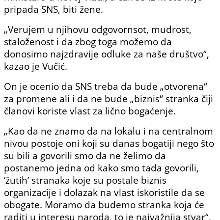
pripada SNS, biti žene.
„Verujem u njihovu odgovornsot, mudrost,
staloženost i da zbog toga možemo da
donosimo najzdravije odluke za naše društvo“,
kazao je Vučić.
On je ocenio da SNS treba da bude „otvorena“
za promene ali i da ne bude „biznis“ stranka čiji
članovi koriste vlast za lično bogaćenje.
„Kao da ne znamo da na lokalu i na centralnom
nivou postoje oni koji su danas bogatiji nego što
su bili a govorili smo da ne želimo da
postanemo jedna od kako smo tada govorili,
‘žutih’ stranaka koje su postale biznis
organizacije i dolazak na vlast iskoristile da se
obogate. Moramo da budemo stranka koja će
raditi u interesu naroda, to je najvažnija stvar“,