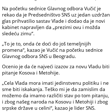
Na početku sednice Glavnog odbora Vučić je
rekao da je Predsedništvo SNS uz jedan uzdržan
glas prihvatilio sastav Vlade i dodao da je novi
kabinet napravljen da „prezimi ovu i možda
sledeću zimu“.
„To je to, onda će doći do još temeljnijih
promena“, kazao je Vučić na početku sednice
Glavnog odbora SNS u Beogradu.
Ocenio je da će najveći izazov za novu Vladu biti
pitanje Kosova i Metohije.
„Cela Vlada mora imati jedinstvenu politiku i ne
sme biti iskakanja. Teško mi je da zamislim da
možemo da imamo različiti stav po tom pitanju,
i zbog našeg naroda na Kosovu i Metohiji i zbog
srpske države u celini“, kazao je lider SNS.