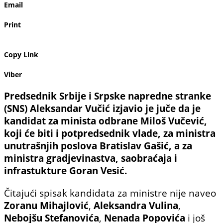
Email
Print
Copy Link
Viber
Predsednik Srbije i Srpske napredne stranke
(SNS) Aleksandar Vučić izjavio je juče da je
kandidat za minista odbrane Miloš Vučević,
koji će biti i potpredsednik vlade, za ministra
unutrašnjih poslova Bratislav Gašić, a za
ministra gradjevinastva, saobraćaja i
infrastukture Goran Vesić.
Čitajući spisak kandidata za ministre nije naveo
Zoranu Mihajlović
,
Aleksandra Vulina
,
Nebojšu Stefanovića
,
Nenada Popovića
i još