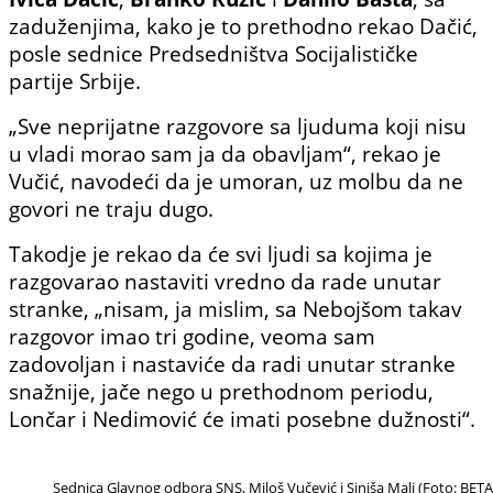
zaduženjima, kako je to prethodno rekao Dačić,
posle sednice Predsedništva Socijalističke
partije Srbije.
„Sve neprijatne razgovore sa ljuduma koji nisu
u vladi morao sam ja da obavljam“, rekao je
Vučić, navodeći da je umoran, uz molbu da ne
govori ne traju dugo.
Takodje je rekao da će svi ljudi sa kojima je
razgovarao nastaviti vredno da rade unutar
stranke, „nisam, ja mislim, sa Nebojšom takav
razgovor imao tri godine, veoma sam
zadovoljan i nastaviće da radi unutar stranke
snažnije, jače nego u prethodnom periodu,
Lončar i Nedimović će imati posebne dužnosti“.
Sednica Glavnog odbora SNS, Miloš Vučević i Siniša Mali (Foto: BE