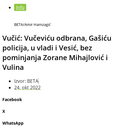
Info
BETA/Amir Hamzagić
Vučić: Vučeviću odbrana, Gašiću
policija, u vladi i Vesić, bez
pominjanja Zorane Mihajlović i
Vulina
Izvor: BETA
24. okt 2022
Facebook
X
WhatsApp