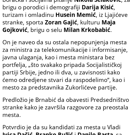
brigu o porodici i demografiji
Darija Kisić
,
turizam i omladinu
Husein Memić
, iz Ljajićeve
stranke, sporta
Zoran Gajić
, kulturu
Maja
Gojković
, brigu o selu
Milan Krkobabić
.
On je naveo da su ostala nepopunjenja mesta
za ministra za telekomunikacije i informisanje,
javna ulaganja, kao i mesta ministara bez
portfelja, „što svakako pripada Socijalističkoj
partiji Srbije, jedno ili dva, u zavisnosti kako
ćemo odredjene stvari da raspodelimo“, kao i
mesto za predstavnika Zukorlićeve partije.
Predložio je Brnabić da obavesti Predsedništvo
stranke kako je završila razgovore za preostala
mesta.
Potvrdio je da su kandidati za mesta u Vladi
Ivica Dačić
,
Branko Ružić
i
Danilo Basta
, sa