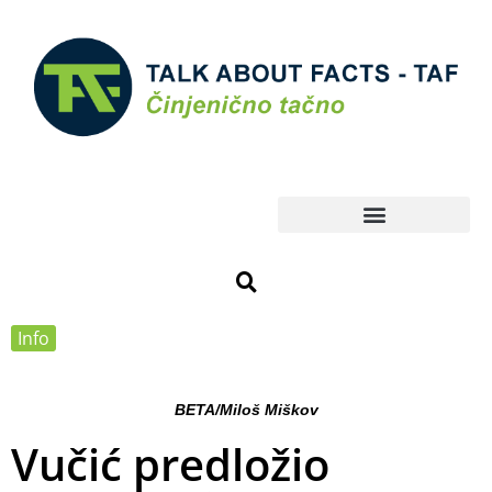
Info
BETA/Miloš Miškov
Vučić predložio