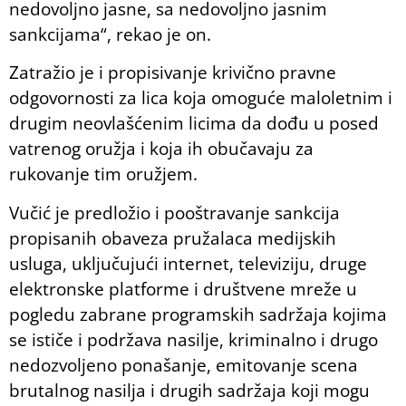
nedovoljno jasne, sa nedovoljno jasnim
sankcijama“, rekao je on.
Zatražio je i propisivanje krivično pravne
odgovornosti za lica koja omoguće maloletnim i
drugim neovlašćenim licima da dođu u posed
vatrenog oružja i koja ih obučavaju za
rukovanje tim oružjem.
Vučić je predložio i pooštravanje sankcija
propisanih obaveza pružalaca medijskih
usluga, uključujući internet, televiziju, druge
elektronske platforme i društvene mreže u
pogledu zabrane programskih sadržaja kojima
se ističe i podržava nasilje, kriminalno i drugo
nedozvoljeno ponašanje, emitovanje scena
brutalnog nasilja i drugih sadržaja koji mogu