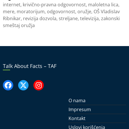
internet
,
krivično-pravna odgovornost
,
maloletna lica
,
mere
,
moratorijum
,
odgovornost
,
oružje
,
OŠ Vladislav
Ribnikar
,
revizija dozvola
,
streljane
,
televizija
,
zakonski
smeštaj oružja
Talk About Facts – TAF
O nama
Impresum
Kontakt
Uslovi korišćenja