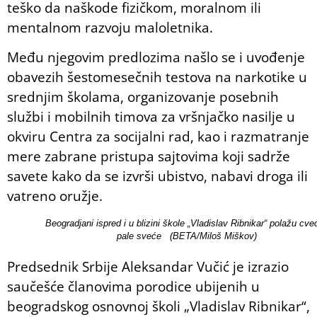
teško da naškode fizičkom, moralnom ili
mentalnom razvoju maloletnika.
Među njegovim predlozima našlo se i uvođenje
obavezih šestomesečnih testova na narkotike u
srednjim školama, organizovanje posebnih
službi i mobilnih timova za vršnjačko nasilje u
okviru Centra za socijalni rad, kao i razmatranje
mere zabrane pristupa sajtovima koji sadrže
savete kako da se izvrši ubistvo, nabavi droga ili
vatreno oružje.
Beogradjani ispred i u blizini škole „Vladislav Ribnikar“ polažu cveć
pale sveće (BETA/Miloš Miškov)
Predsednik Srbije Aleksandar Vučić je izrazio
saučešće članovima porodice ubijenih u
beogradskog osnovnoj školi „Vladislav Ribnikar“,