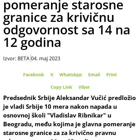
pomeranje starosne
granice za krivičnu
odgovornost sa 14 na
12 godina
Izvor: BETA
04. maj 2023
Facebook
X
WhatsApp
Email
Print
Copy Link
Viber
Predsednik Srbije Aleksandar Vučić predložio
je vladi Srbije 10 mera nakon napada u
osnovnoj školi "Vladislav Ribnikar" u
Beogradu, među kojima je glavna pomeranje
starosne granice za za krivično pravnu