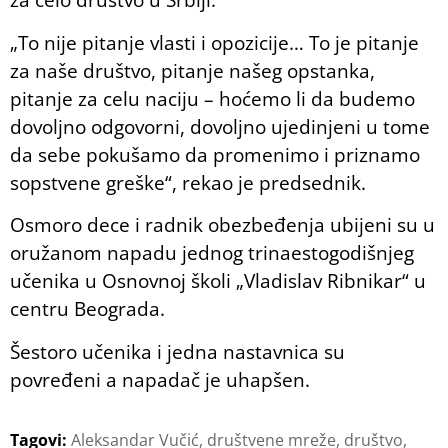
„To nije pitanje vlasti i opozicije… To je pitanje
za naše društvo, pitanje našeg opstanka,
pitanje za celu naciju – hoćemo li da budemo
dovoljno odgovorni, dovoljno ujedinjeni u tome
da sebe pokušamo da promenimo i priznamo
sopstvene greške“, rekao je predsednik.
Osmoro dece i radnik obezbeđenja ubijeni su u
oružanom napadu jednog trinaestogodišnjeg
učenika u Osnovnoj školi „Vladislav Ribnikar“ u
centru Beograda.
Šestoro učenika i jedna nastavnica su
povređeni a napadač je uhapšen.
Tagovi:
Aleksandar Vučić
,
društvene mreže
,
društvo
,