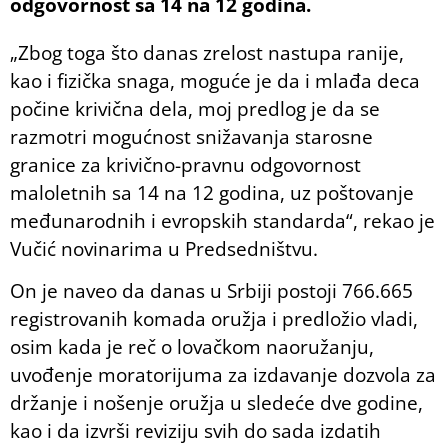
odgovornost sa 14 na 12 godina.
„Zbog toga što danas zrelost nastupa ranije,
kao i fizička snaga, moguće je da i mlađa deca
počine krivična dela, moj predlog je da se
razmotri mogućnost snižavanja starosne
granice za krivično-pravnu odgovornost
maloletnih sa 14 na 12 godina, uz poštovanje
međunarodnih i evropskih standarda“, rekao je
Vučić novinarima u Predsedništvu.
On je naveo da danas u Srbiji postoji 766.665
registrovanih komada oružja i predložio vladi,
osim kada je reč o lovačkom naoružanju,
uvođenje moratorijuma za izdavanje dozvola za
držanje i nošenje oružja u sledeće dve godine,
kao i da izvrši reviziju svih do sada izdatih