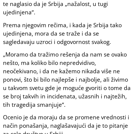
te naglasio da je Srbija „nažalost, u tugi
ujedinjena“.
Prema njegovim rečima, i kada je Srbija tako
ujedinjena, mora da se traže i da se
sagledavaju uzroci i odgovornost svakog.
„Moramo da tražimo rešenja da nam se ovako
nešto, ma koliko bilo nepredvidivo,
neočekivano, i da ne kažemo nikada više ne
ponovi, što bi bilo najlepše i najbolje, ali živimo
u takvom svetu gde je moguće gvoriti o tome da
se broj takvih in incidenata, užasnih i najtežih,
tih tragedija smanjuje“.
Ocenio je da moraju da se promene vrednosti i
način ponašanja, naglašavajući da je to pitanje
za celo društvo u Srbiji.