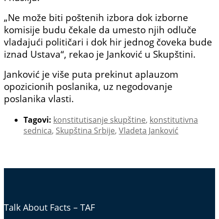
„Ne može biti poštenih izbora dok izborne
komisije budu čekale da umesto njih odluče
vladajući političari i dok hir jednog čoveka bude
iznad Ustava“, rekao je Janković u Skupštini.
Janković je više puta prekinut aplauzom
opozicionih poslanika, uz negodovanje
poslanika vlasti.
Tagovi:
konstitutisanje skupštine
,
konstitutivna
sednica
,
Skupština Srbije
,
Vladeta Janković
Talk About Facts – TAF