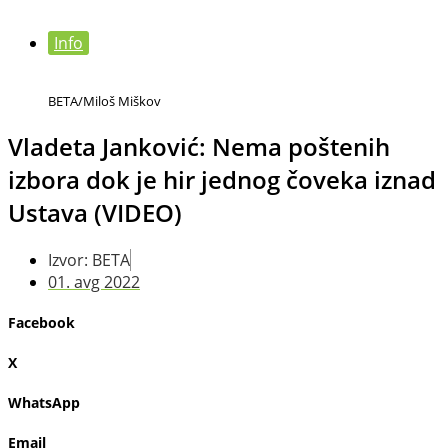
Info
BETA/Miloš Miškov
Vladeta Janković: Nema poštenih
izbora dok je hir jednog čoveka iznad
Ustava (VIDEO)
Izvor: BETA
01. avg 2022
Facebook
X
WhatsApp
Email