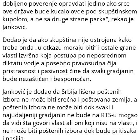
dobijeno poverenje opravdati jedino ako srce
ove države bude kucalo ovde pod skupštinskom
kupolom, a ne sa druge strane parka“, rekao je
Janković.
Dodao je da ako skupština nije ustrojena kako
treba onda „u otkazu moraju biti“ i ostale grane
vlasti izvršna koja postupa po neposrednom
diktatu vodje a posebno pravosudna čija
pristrasnost i pasivnost čine da svaki gradjanin
bude nezaštićen i bespomoćan.
Janković je dodao da Srbija lišena poštenih
izbora ne može biti srećna i poštovana zemlja, a
poštenih izbora ne može biti dok svaki i
najudaljeniji gradjanin ne bude na RTS-u mogao
da vidi šta govori vlast ali oni koji nisu na vlasti, i
ne može biti poštenih izbora dok bude pritisaka
i nasilja.