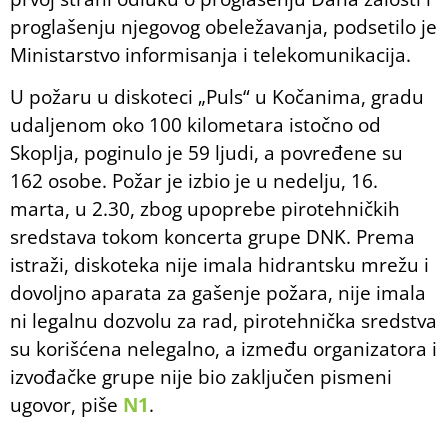
proglašenju njegovog obeležavanja, podsetilo je
Ministarstvo informisanja i telekomunikacija.
U požaru u diskoteci „Puls“ u Kočanima, gradu
udaljenom oko 100 kilometara istočno od
Skoplja, poginulo je 59 ljudi, a povređene su
162 osobe. Požar je izbio je u nedelju, 16.
marta, u 2.30, zbog upoprebe pirotehničkih
sredstava tokom koncerta grupe DNK. Prema
istraži, diskoteka nije imala hidrantsku mrežu i
dovoljno aparata za gašenje požara, nije imala
ni legalnu dozvolu za rad, pirotehnička sredstva
su korišćena nelegalno, a između organizatora i
izvođačke grupe nije bio zaključen pismeni
ugovor, piše
N1
.