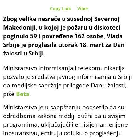
Copy Link
Viber
Zbog velike nesreće u susednoj Severnoj
Makedoniji, u kojoj je požaru u diskoteci
poginulo 59 i povređene 162 osobe, Vlada
Srbije je proglasila utorak 18. mart za Dan
žalosti u Srbiji.
Ministarstvo informisanja i telekomunikacija
pozvalo je sredstva javnog informisanja u Srbiji
da medijske sadržaje prilagode Danu žalosti,
piše
Beta
.
Ministarstvo je u saopštenju podsetilo da su
odredbama zakona mediji dužni da u svojim
programima, uključujući i emisije namenjene
inostranstvu, emituju odluku o proglašenju