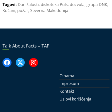
Tagovi:
Dan žalosti
,
diskoteka Puls
,
dozvola
,
grupa DNK
,
Kočani
,
požar
,
Severna Makedonija
Talk About Facts – TAF
O nama
Impresum
Kontakt
Uslovi korišćenja