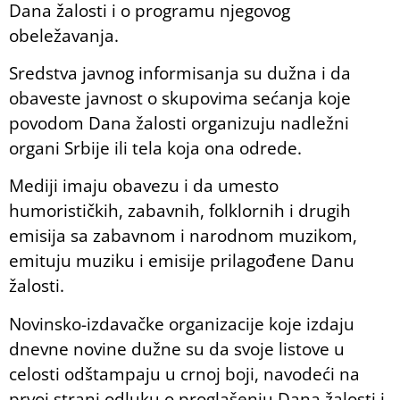
Dana žalosti i o programu njegovog
obeležavanja.
Sredstva javnog informisanja su dužna i da
obaveste javnost o skupovima sećanja koje
povodom Dana žalosti organizuju nadležni
organi Srbije ili tela koja ona odrede.
Mediji imaju obavezu i da umesto
humorističkih, zabavnih, folklornih i drugih
emisija sa zabavnom i narodnom muzikom,
emituju muziku i emisije prilagođene Danu
žalosti.
Novinsko-izdavačke organizacije koje izdaju
dnevne novine dužne su da svoje listove u
celosti odštampaju u crnoj boji, navodeći na
prvoj strani odluku o proglašenju Dana žalosti i