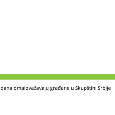
va dana omalovažavaju građane u Skupštini Srbije