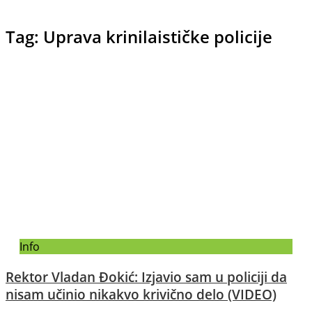
Tag: Uprava krinilaističke policije
Info
Rektor Vladan Đokić: Izjavio sam u policiji da
nisam učinio nikakvo krivično delo (VIDEO)