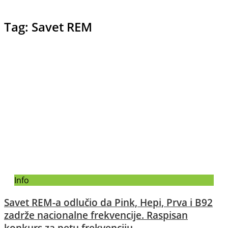
Tag: Savet REM
Info
Savet REM-a odlučio da Pink, Hepi, Prva i B92
zadrže nacionalne frekvencije. Raspisan
konkurs za petu frekvenciju