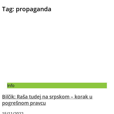
Tag: propaganda
Info
Bilčik: Raša tudej na srpskom – korak u
pogrešnom pravcu
15/11/2022