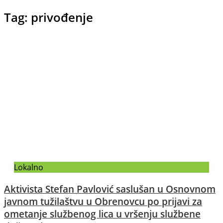
Tag: privođenje
Lokalno
Aktivista Stefan Pavlović saslušan u Osnovnom
javnom tužilaštvu u Obrenovcu po prijavi za
ometanje službenog lica u vršenju službene