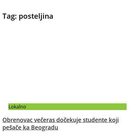
Tag: posteljina
Lokalno
Obrenovac večeras dočekuje studente koji
pešače ka Beogradu