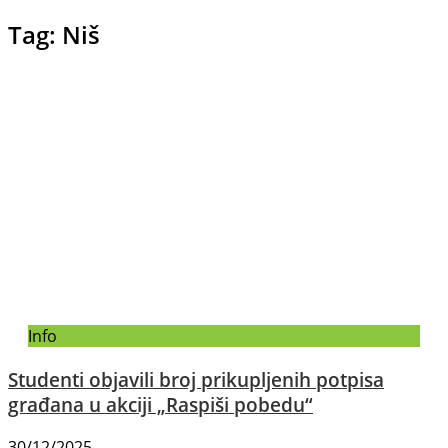
Tag: Niš
Info
Studenti objavili broj prikupljenih potpisa
građana u akciji „Raspiši pobedu“
30/12/2025