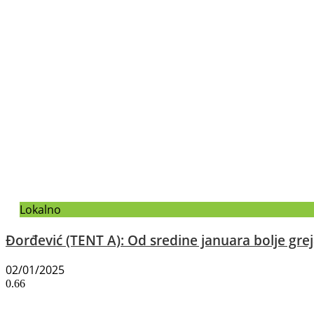
Lokalno
Đorđević (TENT A): Od sredine januara bolje gr
02/01/2025