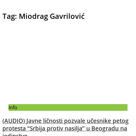
Tag: Miodrag Gavrilović
Info
(AUDIO) Javne ličnosti pozvale učesnike petog
protesta “Srbija protiv nasilja” u Beogradu na
jedinstvo