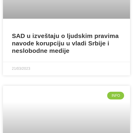
SAD u izveštaju o ljudskim pravima
navode korupciju u vladi Srbije i
neslobodne medije
21/03/2023
INFO