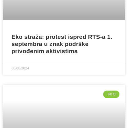
Eko straža: protest ispred RTS-a 1.
septembra u znak podrške
privođenim aktivistima
30/08/2024
INFO