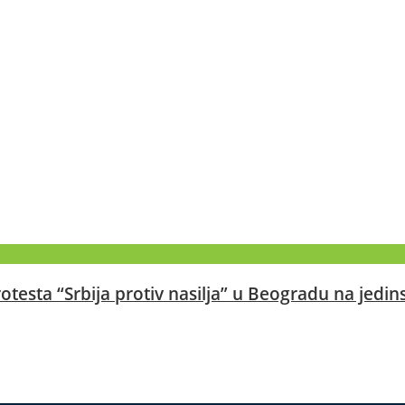
otesta “Srbija protiv nasilja” u Beogradu na jedin