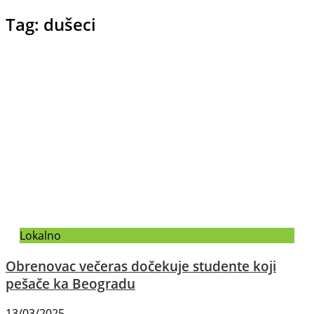
Tag: dušeci
Lokalno
Obrenovac večeras dočekuje studente koji
pešače ka Beogradu
13/03/2025