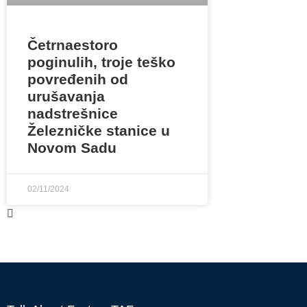
Četrnaestoro
poginulih, troje teško
povređenih od
urušavanja
nadstrešnice
Železničke stanice u
Novom Sadu
02/11/2024