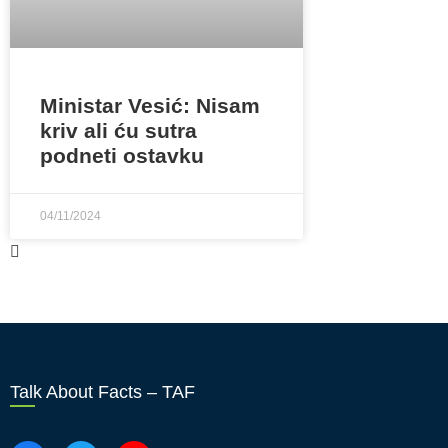
Ministar Vesić: Nisam
kriv ali ću sutra
podneti ostavku
04/11/2024
Talk About Facts – TAF