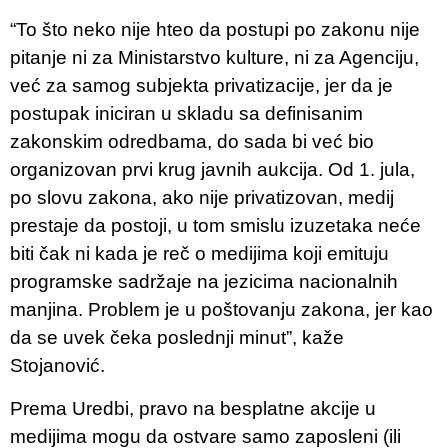
“To što neko nije hteo da postupi po zakonu nije
pitanje ni za Ministarstvo kulture, ni za Agenciju,
već za samog subjekta privatizacije, jer da je
postupak iniciran u skladu sa definisanim
zakonskim odredbama, do sada bi već bio
organizovan prvi krug javnih aukcija. Od 1. jula,
po slovu zakona, ako nije privatizovan, medij
prestaje da postoji, u tom smislu izuzetaka neće
biti čak ni kada je reč o medijima koji emituju
programske sadržaje na jezicima nacionalnih
manjina. Problem je u poštovanju zakona, jer kao
da se uvek čeka poslednji minut”, kaže
Stojanović.
Prema Uredbi, pravo na besplatne akcije u
medijima mogu da ostvare samo zaposleni (ili