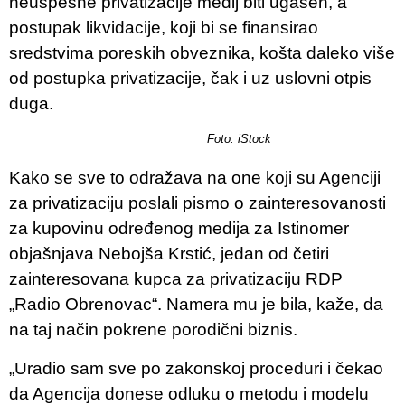
neuspešne privatizacije medij biti ugašen, a
postupak likvidacije, koji bi se finansirao
sredstvima poreskih obveznika, košta daleko više
od postupka privatizacije, čak i uz uslovni otpis
duga.
Foto: iStock
Kako se sve to odražava na one koji su Agenciji
za privatizaciju poslali pismo o zainteresovanosti
za kupovinu određenog medija za Istinomer
objašnjava Nebojša Krstić, jedan od četiri
zainteresovana kupca za privatizaciju RDP
„Radio Obrenovac“. Namera mu je bila, kaže, da
na taj način pokrene porodični biznis.
„Uradio sam sve po zakonskoj proceduri i čekao
da Agencija donese odluku o metodu i modelu