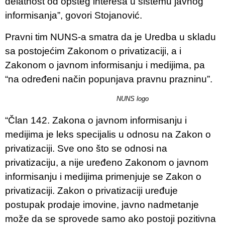
delatnost od opšteg interesa u sistemu javnog
informisanja”, govori Stojanović.
Pravni tim NUNS-a smatra da je Uredba u skladu
sa postojećim Zakonom o privatizaciji, a i
Zakonom o javnom informisanju i medijima, pa
“na određeni način popunjava pravnu prazninu”.
NUNS logo
“Član 142. Zakona o javnom informisanju i
medijima je leks specijalis u odnosu na Zakon o
privatizaciji. Sve ono što se odnosi na
privatizaciju, a nije uređeno Zakonom o javnom
informisanju i medijima primenjuje se Zakon o
privatizaciji. Zakon o privatizaciji uređuje
postupak prodaje imovine, javno nadmetanje
može da se sprovede samo ako postoji pozitivna