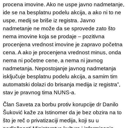
procena imovine. Ako ne uspe javno nadmetanje,
ide se na besplatnu podelu akcija, a ako ni to ne
uspe, medij se briše iz registra. Javno
nadmetanje ne može da se sprovede zato što
nema imovine koja se prodaje – pozitivna
procenjena vrednost imovine je zapravo početna
cena. A ako je procenjena vrednost minus, onda
nema ni početne cene, a nema ni javnog
nadmetanja. Nepostojanje javnog nadmetanja
isključuje besplatnu podelu akcija, a samim tim
automatski dolazi do brisanja medija iz registra”,
stav je pravnog tima NUNS-a.
Član Saveta za borbu protiv korupcije dr Danilo
Šuković kaže za Istinomer da je bez obzira na to
što je reč o privatizaciji medija, koji su u