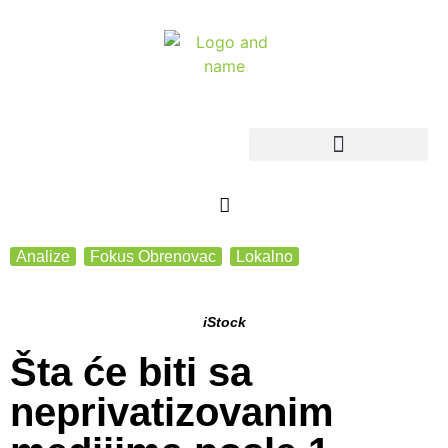
Analize
,
Fokus Obrenovac
,
Lokalno
iStock
Šta će biti sa
neprivatizovanim