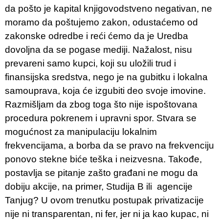
da pošto je kapital knjigovodstveno negativan, ne
moramo da poštujemo zakon, odustaćemo od
zakonske odredbe i reći ćemo da je Uredba
dovoljna da se pogase mediji. Nažalost, nisu
prevareni samo kupci, koji su uložili trud i
finansijska sredstva, nego je na gubitku i lokalna
samouprava, koja će izgubiti deo svoje imovine.
Razmišljam da zbog toga što nije ispoštovana
procedura pokrenem i upravni spor. Stvara se
mogućnost za manipulaciju lokalnim
frekvencijama, a borba da se pravo na frekvenciju
ponovo stekne biće teška i neizvesna. Takođe,
postavlja se pitanje zašto građani ne mogu da
dobiju akcije, na primer, Studija B ili agencije
Tanjug? U ovom trenutku postupak privatizacije
nije ni transparentan, ni fer, jer ni ja kao kupac, ni