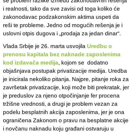
se problem razlike između zakonodavnih rešenja
i realnosti, tako da sve zavisi od toga koliko će
zakonodavac podzakonskim aktima uspeti da
reši te probleme. Jedno od mogućih rešenja je i
uslovni otpis dugova i „prodaja za jedan dinar“.
Vlada Srbije je 26. marta usvojila
Uredbu o
prenosu kapitala bez naknade zaposlenima
kod izdavača medija
, kojom se dodatno
objašnjava postupak privatizacije medija. Uredba
je inicirala nekoliko pitanja. Najpre, pitanje roka za
završetak privatizacije, koji može biti prekratak, jer
je preduslov za njeno otpočinjanje fer procena
tržišne vrednosti, a drugi je problem vezan za
podelu besplatnih akcija zaposlenima, jer je ona
ograničena Zakonom o pravu na besplatne akcije
i novčanu naknadu koju građani ostvaruju u