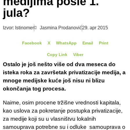
medijima posle 1.
jula?
Izvor: Istinomer
Jasmina Prodanović
29. apr 2015
Facebook
X
WhatsApp
Email
Print
Copy Link
Viber
Ostalo je još nešto više od dva meseca do
isteka roka za završetak privatizacije medija, a
mnoge medijske kuće još nisu ni blizu
okončanja tog procesa.
Naime, osim procene tržišne vrednosti kapitala,
kao uslova za pokretanje postupka privatizacije,
za medije koji su u vlasništvu lokalnih
samouprava potrebne su i odluke samouprava o