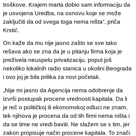
troškove. Krajem marta dobio sam informaciju da
je usvojena Uredba, na osnovu koje se može
zaključiti da od svega toga nema ništa“, priča
Krstić.
On kaže da mu nije jasno zašto se sve tako
rešava ako se zna da je u pitanju firma koja je
preživela neuspelu privatizaciju, poput još
nekoliko lokalnih radio stanica u okolini Beograda
i ovo joj je bila prilika za novi početak.
„Nije mi jasno da Agencija nema odobrenje da
izvrši postupak procene vrednosti kapitala. Da li
je reč o političkoj ili ekonomskoj odluci ne znam,
tek njihova je procena da od tih firmi nema ništa i
da se time ne vredi baviti. Ne slažem se s tim, jer
zakon propisuje način procene kapitala. To znači