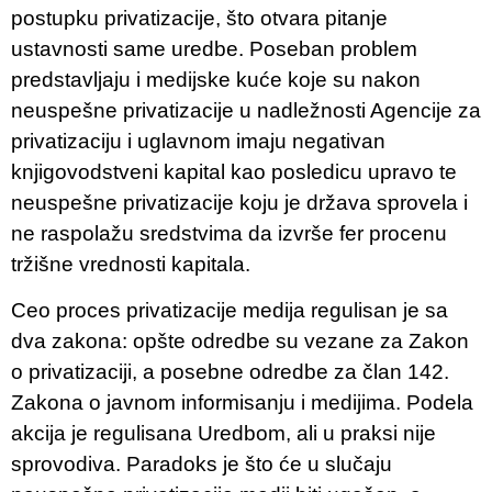
postupku privatizacije, što otvara pitanje
ustavnosti same uredbe. Poseban problem
predstavljaju i medijske kuće koje su nakon
neuspešne privatizacije u nadležnosti Agencije za
privatizaciju i uglavnom imaju negativan
knjigovodstveni kapital kao posledicu upravo te
neuspešne privatizacije koju je država sprovela i
ne raspolažu sredstvima da izvrše fer procenu
tržišne vrednosti kapitala.
Ceo proces privatizacije medija regulisan je sa
dva zakona: opšte odredbe su vezane za Zakon
o privatizaciji, a posebne odredbe za član 142.
Zakona o javnom informisanju i medijima. Podela
akcija je regulisana Uredbom, ali u praksi nije
sprovodiva. Paradoks je što će u slučaju