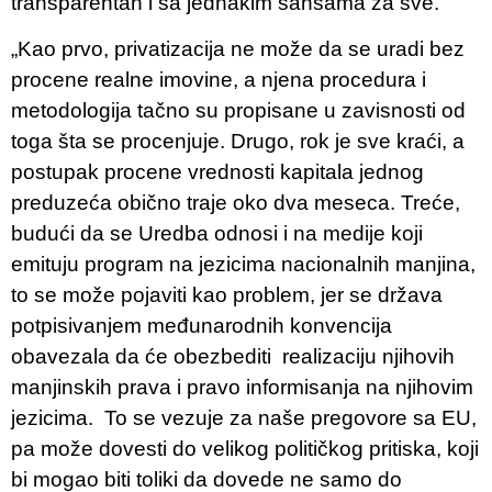
transparentan i sa jednakim šansama za sve.
„Kao prvo, privatizacija ne može da se uradi bez
procene realne imovine, a njena procedura i
metodologija tačno su propisane u zavisnosti od
toga šta se procenjuje. Drugo, rok je sve kraći, a
postupak procene vrednosti kapitala jednog
preduzeća obično traje oko dva meseca. Treće,
budući da se Uredba odnosi i na medije koji
emituju program na jezicima nacionalnih manjina,
to se može pojaviti kao problem, jer se država
potpisivanjem međunarodnih konvencija
obavezala da će obezbediti realizaciju njihovih
manjinskih prava i pravo informisanja na njihovim
jezicima. To se vezuje za naše pregovore sa EU,
pa može dovesti do velikog političkog pritiska, koji
bi mogao biti toliki da dovede ne samo do