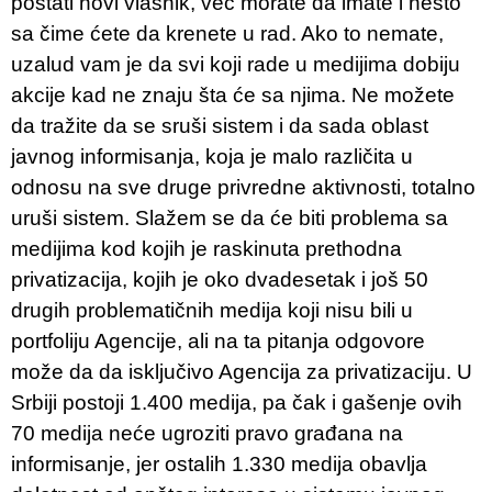
postati novi vlasnik, već morate da imate i nešto
sa čime ćete da krenete u rad. Ako to nemate,
uzalud vam je da svi koji rade u medijima dobiju
akcije kad ne znaju šta će sa njima. Ne možete
da tražite da se sruši sistem i da sada oblast
javnog informisanja, koja je malo različita u
odnosu na sve druge privredne aktivnosti, totalno
uruši sistem. Slažem se da će biti problema sa
medijima kod kojih je raskinuta prethodna
privatizacija, kojih je oko dvadesetak i još 50
drugih problematičnih medija koji nisu bili u
portfoliju Agencije, ali na ta pitanja odgovore
može da da isključivo Agencija za privatizaciju. U
Srbiji postoji 1.400 medija, pa čak i gašenje ovih
70 medija neće ugroziti pravo građana na
informisanje, jer ostalih 1.330 medija obavlja