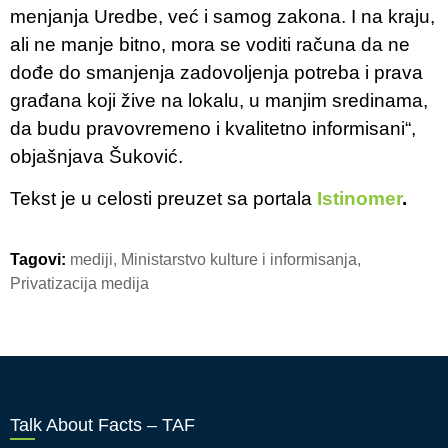
menjanja Uredbe, već i samog zakona. I na kraju,
ali ne manje bitno, mora se voditi računa da ne
dođe do smanjenja zadovoljenja potreba i prava
građana koji žive na lokalu, u manjim sredinama,
da budu pravovremeno i kvalitetno informisani“,
objašnjava Šuković.
Tekst je u celosti preuzet sa portala
Istinomer
.
Tagovi:
mediji
,
Ministarstvo kulture i informisanja
,
Privatizacija medija
Talk About Facts – TAF