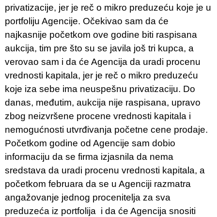
privatizacije, jer je reč o mikro preduzeću koje je u
portfoliju Agencije. Očekivao sam da će
najkasnije početkom ove godine biti raspisana
aukcija, tim pre što su se javila još tri kupca, a
verovao sam i da će Agencija da uradi procenu
vrednosti kapitala, jer je reč o mikro preduzeću
koje iza sebe ima neuspešnu privatizaciju. Do
danas, međutim, aukcija nije raspisana, upravo
zbog neizvršene procene vrednosti kapitala i
nemogućnosti utvrđivanja početne cene prodaje.
Početkom godine od Agencije sam dobio
informaciju da se firma izjasnila da nema
sredstava da uradi procenu vrednosti kapitala, a
početkom februara da se u Agenciji razmatra
angažovanje jednog procenitelja za sva
preduzeća iz portfolija i da će Agencija snositi