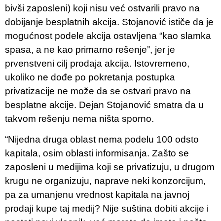
bivši zaposleni) koji nisu već ostvarili pravo na
dobijanje besplatnih akcija. Stojanović ističe da je
mogućnost podele akcija ostavljena “kao slamka
spasa, a ne kao primarno rešenje”, jer je
prvenstveni cilj prodaja akcija. Istovremeno,
ukoliko ne dođe po pokretanja postupka
privatizacije ne može da se ostvari pravo na
besplatne akcije. Dejan Stojanović smatra da u
takvom rešenju nema ništa sporno.
“Nijedna druga oblast nema podelu 100 odsto
kapitala, osim oblasti informisanja. Zašto se
zaposleni u medijima koji se privatizuju, u drugom
krugu ne organizuju, naprave neki konzorcijum,
pa za umanjenu vrednost kapitala na javnoj
prodaji kupe taj medij? Nije suština dobiti akcije i