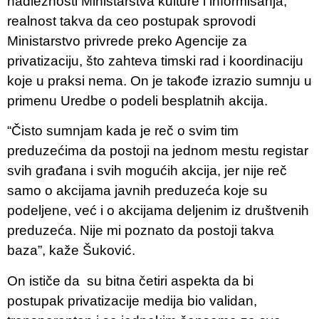
nadležnosti Ministarstva kulture i informisanja,
realnost takva da ceo postupak sprovodi
Ministarstvo privrede preko Agencije za
privatizaciju, što zahteva timski rad i koordinaciju
koje u praksi nema. On je takođe izrazio sumnju u
primenu Uredbe o podeli besplatnih akcija.
“Čisto sumnjam kada je reč o svim tim
preduzećima da postoji na jednom mestu registar
svih građana i svih mogućih akcija, jer nije reč
samo o akcijama javnih preduzeća koje su
podeljene, već i o akcijama deljenim iz društvenih
preduzeća. Nije mi poznato da postoji takva
baza”, kaže Šuković.
On ističe da su bitna četiri aspekta da bi
postupak privatizacije medija bio validan,