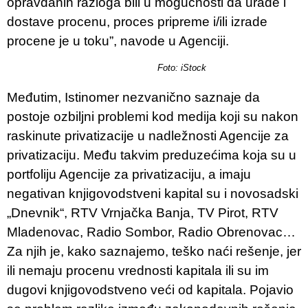
opravdanih razloga bili u mogućnosti da urade i
dostave procenu, proces pripreme i/ili izrade
procene je u toku”, navode u Agenciji.
Foto: iStock
Međutim, Istinomer nezvanično saznaje da
postoje ozbiljni problemi kod medija koji su nakon
raskinute privatizacije u nadležnosti Agencije za
privatizaciju. Među takvim preduzećima koja su u
portfoliju Agencije za privatizaciju, a imaju
negativan knjigovodstveni kapital su i novosadski
„Dnevnik“, RTV Vrnjačka Banja, TV Pirot, RTV
Mladenovac, Radio Sombor, Radio Obrenovac…
Za njih je, kako saznajemo, teško naći rešenje, jer
ili nemaju procenu vrednosti kapitala ili su im
dugovi knjigovodstveno veći od kapitala. Pojavio