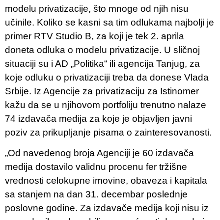
modelu privatizacije, što mnoge od njih nisu
učinile. Koliko se kasni sa tim odlukama najbolji je
primer RTV Studio B, za koji je tek 2. aprila
doneta odluka o modelu privatizacije. U sličnoj
situaciji su i AD „Politika“ ili agencija Tanjug, za
koje odluku o privatizaciji treba da donese Vlada
Srbije. Iz Agencije za privatizaciju za Istinomer
kažu da se u njihovom portfoliju trenutno nalaze
74 izdavača medija za koje je objavljen javni
poziv za prikupljanje pisama o zainteresovanosti.
„Od navedenog broja Agenciji je 60 izdavača
medija dostavilo validnu procenu fer tržišne
vrednosti celokupne imovine, obaveza i kapitala
sa stanjem na dan 31. decembar poslednje
poslovne godine. Za izdavače medija koji nisu iz