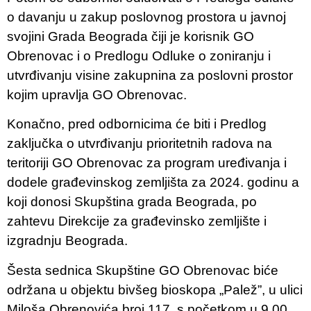
o davanju u zakup poslovnog prostora u javnoj
svojini Grada Beograda čiji je korisnik GO
Obrenovac i o Predlogu Odluke o zoniranju i
utvrđivanju visine zakupnina za poslovni prostor
kojim upravlja GO Obrenovac.
Konačno, pred odbornicima će biti i Predlog
zaključka o utvrđivanju prioritetnih radova na
teritoriji GO Obrenovac za program uređivanja i
dodele građevinskog zemljišta za 2024. godinu a
koji donosi Skupština grada Beograda, po
zahtevu Direkcije za građevinsko zemljište i
izgradnju Beograda.
Šesta sednica Skupštine GO Obrenovac biće
održana u objektu bivšeg bioskopa „Palež”, u ulici
Miloša Obrenovića broj 117, s početkom u 9.00