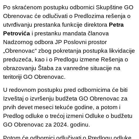
Po skraćenom postupku odbornici Skupštine GO
Obrenovac će odlučivati o Predlozima rešenja o
utvrđivanju prestanka funkcije direktora
Petra
Petrovića
i prestanku mandata članova
Nadzornog odbora JP Poslovni prostor
„Obrenovac“ zbog pokretanja postupka likvidacije
preduzeća, kao i o Predlogu izmene Rešenja o
obrazovanju Štaba za vanredne situacije na
teritoriji GO Obrenovac.
U redovnom postupku pred odbornicima će biti
Izveštaj o izvršenju budžeta GO Obrenovac za
prvih devet meseci tekuće godine, a potom i
Predlog odluke o trećoj izmeni Odluke o budžetu
GO Obrenovac za 2024. godinu.
Potom će odbornici odlučivati o Predlogu odluke