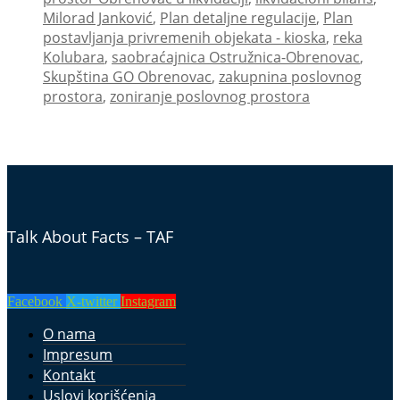
Milorad Janković
,
Plan detaljne regulacije
,
Plan
postavljanja privremenih objekata - kioska
,
reka
Kolubara
,
saobraćajnica Ostružnica-Obrenovac
,
Skupština GO Obrenovac
,
zakupnina poslovnog
prostora
,
zoniranje poslovnog prostora
Talk About Facts – TAF
Facebook
X-twitter
Instagram
O nama
Impresum
Kontakt
Uslovi korišćenja