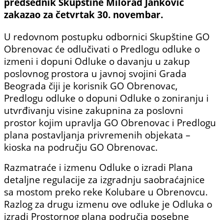
predsednik Skupštine Milorad Janković
zakazao za četvrtak 30. novembar.
U redovnom postupku odbornici Skupštine GO
Obrenovac će odlučivati o Predlogu odluke o
izmeni i dopuni Odluke o davanju u zakup
poslovnog prostora u javnoj svojini Grada
Beograda čiji je korisnik GO Obrenovac,
Predlogu odluke o dopuni Odluke o zoniranju i
utvrđivanju visine zakupnina za poslovni
prostor kojim upravlja GO Obrenovac i Predlogu
plana postavljanja privremenih objekata –
kioska na području GO Obrenovac.
Razmatraće i izmenu Odluke o izradi Plana
detaljne regulacije za izgradnju saobraćajnice
sa mostom preko reke Kolubare u Obrenovcu.
Razlog za drugu izmenu ove odluke je Odluka o
izradi Prostornog plana područja posebne