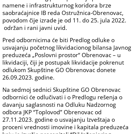
namene i infrastrukturnog koridora brze
saobraćajnice IB reda Ostružnica-Obrenovac,
povodom čije izrade je od 11. do 25. jula 2022.
održan i rani javni uvid.
Pred odbornicima će biti Predlog odluke o
usvajanju početnog likvidacionog bilansa Javnog
preduzeća „Poslovni prostor“ Obrenovac – u
likvidaciji, čiji je postupak likvidacije pokrenut
odlukom Skupštine GO Obrenovac donete
26.09.2023. godine.
Na sedmoj sednici Skupštine GO Obrenovac
odbornici će odlučivati i o Predlogu rešenja o
davanju saglasnosti na Odluku Nadzornog
odbora JKP “Toplovod” Obrenovac od
27.11.2023. godine o usvajanju Izveštaja o
proceni vrednosti imovine i kapitala preduzeća