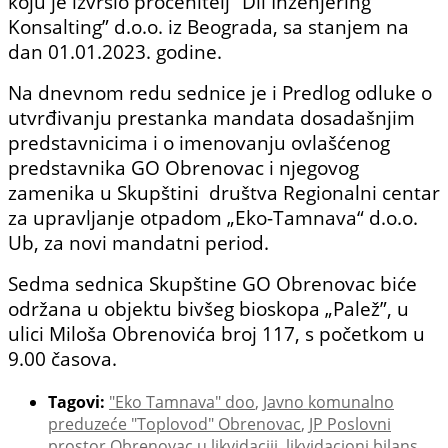
koju je izvršio procenitelj “Dil Inženjering
Konsalting” d.o.o. iz Beograda, sa stanjem na
dan 01.01.2023. godine.
Na dnevnom redu sednice je i Predlog odluke o
utvrđivanju prestanka mandata dosadašnjim
predstavnicima i o imenovanju ovlašćenog
predstavnika GO Obrenovac i njegovog
zamenika u Skupštini društva Regionalni centar
za upravljanje otpadom „Eko-Tamnava“ d.o.o.
Ub, za novi mandatni period.
Sedma sednica Skupštine GO Obrenovac biće
održana u objektu bivšeg bioskopa „Palež”, u
ulici Miloša Obrenovića broj 117, s početkom u
9.00 časova.
Tagovi:
"Eko Tamnava" doo
,
Javno komunalno
preduzeće "Toplovod" Obrenovac
,
JP Poslovni
prostor Obrenovac u likvidaciji
,
likvidacioni bilans
,