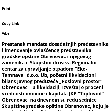
Print
Copy Link
Viber
Prestanak mandata dosadašnjih predstavnika
i imenovanje ovlašćenog predstavnika
gradske opštine Obrenovac i njegovog
zamenika u Skupštini društva Regionalni
centar za upravljanje otpadom "Eko-
Tamnava" d.o.o. Ub, početni likvidacioni
bilans Javnog preduzeća „Poslovni prostor“
Obrenovac – u likvidaciji, Izveštaj o proceni
vrednosti imovine i kapitala JKP “Toplovod”
Obrenovac, na dnevnom su redu sednice
Skupštine gradske opštine Obrenovac, koju je