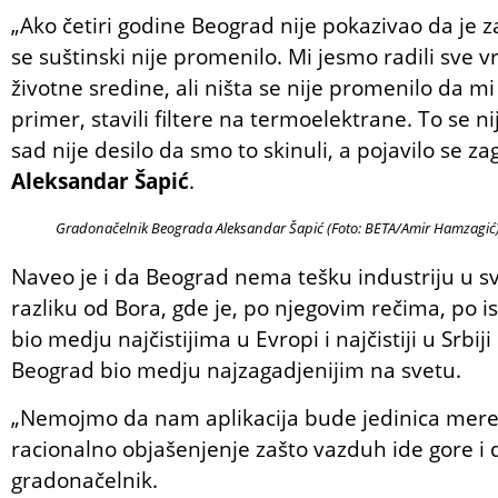
„Ako četiri godine Beograd nije pokazivao da je z
se suštinski nije promenilo. Mi jesmo radili sve v
životne sredine, ali ništa se nije promenilo da 
primer, stavili filtere na termoelektrane. To se nij
sad nije desilo da smo to skinuli, a pojavilo se za
Aleksandar Šapić
.
Gradonačelnik Beograda Aleksandar Šapić (Foto: BETA/Amir Hamzagić
Naveo je i da Beograd nema tešku industriju u svo
razliku od Bora, gde je, po njegovim rečima, po is
bio medju najčistijima u Evropi i najčistiji u Srbi
Beograd bio medju najzagadjenijim na svetu.
„Nemojmo da nam aplikacija bude jedinica me
racionalno objašenjenje zašto vazduh ide gore i 
gradonačelnik.