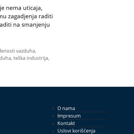
je nema uticaja,
emu zagadjenja raditi
raditi na smanjenju
ađenosti vazduha
,
zduha
,
teška industrija
,
O nama
Impresum
Kontakt
Uslovi korišćenja