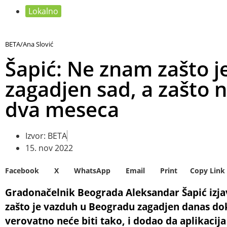
Lokalno
BETA/Ana Slović
Šapić: Ne znam zašto j
zagadjen sad, a zašto n
dva meseca
Izvor: BETA
15. nov 2022
Facebook
X
WhatsApp
Email
Print
Copy Link
Gradonačelnik Beograda Aleksandar Šapić izjav
zašto je vazduh u Beogradu zagadjen danas do
verovatno neće biti tako, i dodao da aplikacija