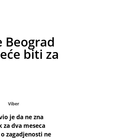
e Beograd
eće biti za
Viber
io je da ne zna
k za dva meseca
 o zagadjenosti ne