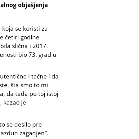
alnog objašjenja
 koja se koristi za
 četiri godine
ila slična i 2017.
enosti bio 73. grad u
tentične i tačne i da
te, šta smo to mi
, da tada po toj istoj
, kazao je
to se desilo pre
 vazduh zagadjen“.