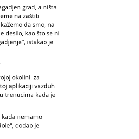
agadjen grad, a ništa
reme na zaštiti
mi kažemo da smo, na
e desilo, kao što se ni
gadjenje“, istakao je
)
joj okolini, za
toj aplikaciji vazduh
ji u trenucima kada je
re kada nemamo
dole“, dodao je