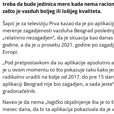
treba da bude jedinica mere kada nema racion
zašto je vazduh boljeg ili lošijeg kvaliteta.
Šapić je za televiziju Prva kazao da je po aplikaciji
merenje zagadjenosti vazduha Beograd poslednje
„relativno nezagadjen“, da je situacija kao danas b
godine, a da je u proseku 2021. godine po zagadj
Evropi.
„Pod pretpostavkom da su aplikacije apsolutno au
je u ovom momentu to što pokazuje tako kako jes
radikalno uradili na bolje od 2017. do pre 15 dana
aplikaciji Beograd nije bio zagadjen, a sada jeste“
gradonačelnik.
Naveo je da nema „logičko objašnjenje šta je to š
mesec dana, da bi ta aplikacija pokazivala da je