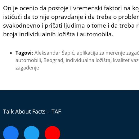
On je ocenio da postoje i vremenski faktori na ko
ističući da to nije opravdanje i da treba o probl
svakodnevno i pričati ljudima o tome i da treba 
broja individualnih ložišta i automobila.
Tagovi:
Aleksandar Šapić
,
aplikacija za merenje zag
automobili
,
Beograd
,
individualna ložišta
,
kvalitet va
zagađenje
Talk About Facts – TAF