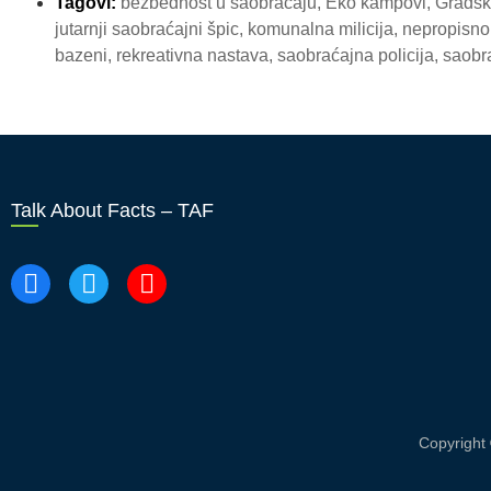
Tagovi:
bezbednost u saobraćaju
,
Eko kampovi
,
Gradsk
jutarnji saobraćajni špic
,
komunalna milicija
,
nepropisno
bazeni
,
rekreativna nastava
,
saobraćajna policija
,
saobr
Talk About Facts – TAF
Copyright