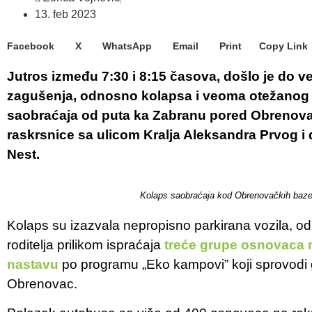
13. feb 2023
Facebook
X
WhatsApp
Email
Print
Copy Link
Jutros između 7:30 i 8:15 časova, došlo je do 
zagušenja, odnosno kolapsa i veoma otežanog 
saobraćaja od puta ka Zabranu pored Obrenov
raskrsnice sa ulicom Kralja Aleksandra Prvog i 
Nest.
Kolaps saobraćaja kod Obrenovačkih baze
Kolaps su izazvala nepropisno parkirana vozila, o
roditelja prilikom ispraćaja
treće grupe osnovaca 
nastavu
po programu „Eko kampovi” koji sprovodi 
Obrenovac.