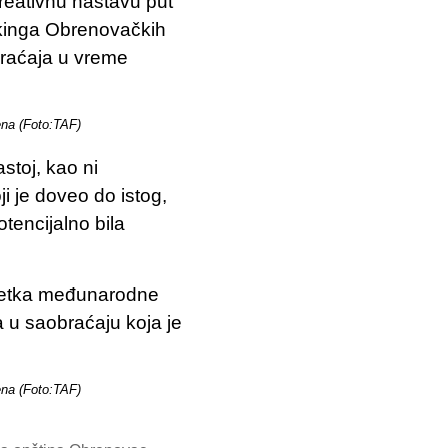
eativnu nastavu put
rkinga Obrenovačkih
raćaja u vreme
na (Foto:TAF)
astoj, kao ni
i je doveo do istog,
tencijalno bila
očetka međunarodne
a u saobraćaju koja je
na (Foto:TAF)