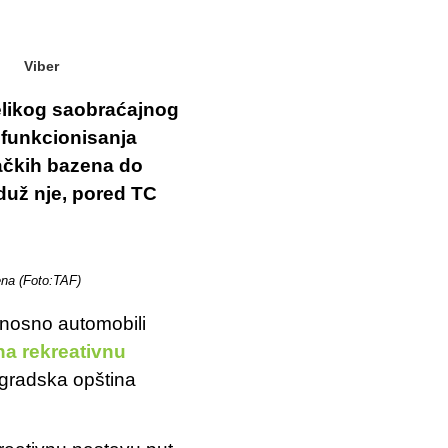
Viber
velikog saobraćajnog
funkcionisanja
ačkih bazena do
duž nje, pored TC
na (Foto:TAF)
dnosno automobili
na rekreativnu
gradska opština