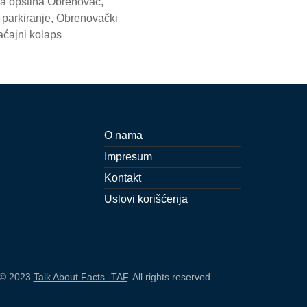
a opština Obrenovac
,
 parkiranje
,
Obrenovački
aćajni kolaps
O nama
Impresum
Kontakt
Uslovi korišćenja
 © 2023
Talk About Facts -TAF
. All rights reserved.