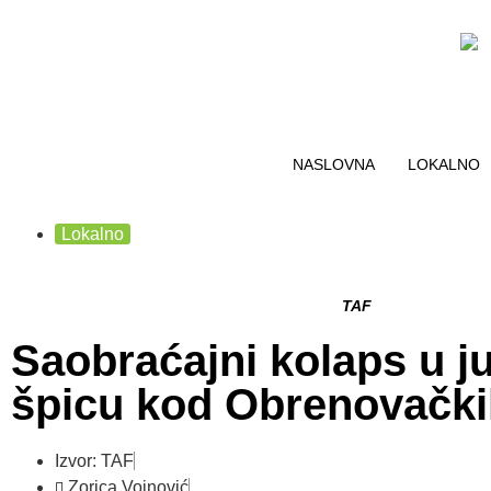
NASLOVNA
LOKALNO
Lokalno
TAF
Saobraćajni kolaps u j
špicu kod Obrenovački
Izvor: TAF
Zorica Vojnović