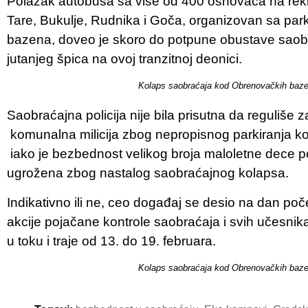
Polazak autobusa sa više od 400 osnovaca na rekr
Tare, Bukulje, Rudnika i Goča, organizovan sa pa
bazena, doveo je skoro do potpune obustave saob
jutanjeg špica na ovoj tranzitnoj deonici.
Kolaps saobraćaja kod Obrenovačkih baze
Saobraćajna policija nije bila prisutna da reguliše z
komunalna milicija zbog nepropisnog parkiranja koj
iako je bezbednost velikog broja maloletne dece po
ugrožena zbog nastalog saobraćajnog kolapsa.
Indikativno ili ne, ceo događaj se desio na dan p
akcije pojačane kontrole saobraćaja i svih učesnik
u toku i traje od 13. do 19. februara.
Kolaps saobraćaja kod Obrenovačkih baze