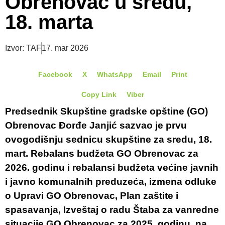
Obrenovac u sredu,
18. marta
Izvor: TAF
17. mar 2026
Facebook
X
WhatsApp
Email
Print
Copy Link
Viber
Predsednik Skupštine gradske opštine (GO)
Obrenovac Đorđe Janjić sazvao je prvu
ovogodišnju sednicu skupštine za sredu, 18.
mart. Rebalans budžeta GO Obrenovac za
2026. godinu i rebalansi budžeta većine javnih
i javno komunalnih preduzeća, izmena odluke
o Upravi GO Obrenovac, Plan zaštite i
spasavanja, Izveštaj o radu Štaba za vanredne
situacije GO Obrenovac za 2025. godinu, na