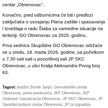
centar „Obrenovac“.
Konačno, pred odbornicima će biti i predlozi
zaključaka o usvajanju Plana zaštite i spasavanja
i Izveštaja o radu Štaba za vanredne situacije na
teritoriji GO Obrenovac za 2025. godinu.
Prva sednica Skupštine GO Obrenovac održaće
se u sredu, 18. marta 2026. godine, sa početkom
u 7.30 sati sati u pozorišnoj sali JP SKC
Obrenovac, u ulici Kralja Aleksandra Prvog broj
63.
Tagovi:
budžet
,
Đorđe Janjić
,
Gerontološki centar
Obrenovac
,
javna preduzeća
,
JKP Obrenovac
,
JKP
Vodovod i kanalizacija Obrenovac
,
JP SKC Obrenovac
,
JP
Sportsko kulturni centar Obrenovac
,
JP za izgradnju