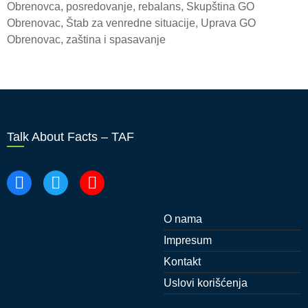
Obrenovca
,
posredovanje
,
rebalans
,
Skupština GO
Obrenovac
,
Štab za venredne situacije
,
Uprava GO
Obrenovac
,
zaština i spasavanje
Talk About Facts – TAF
O nama
Impresum
Kontakt
Uslovi korišćenja