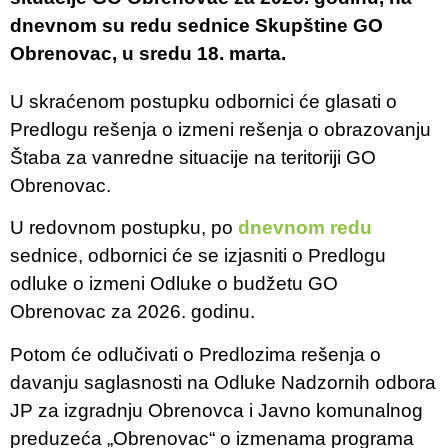
dnevnom su redu sednice Skupštine GO
Obrenovac, u sredu 18. marta.
U skraćenom postupku odbornici će glasati o
Predlogu rešenja o izmeni rešenja o obrazovanju
Štaba za vanredne situacije na teritoriji GO
Obrenovac.
U redovnom postupku, po
dnevnom redu
sednice, odbornici će se izjasniti o Predlogu
odluke o izmeni Odluke o budžetu GO
Obrenovac za 2026. godinu.
Potom će odlučivati o Predlozima rešenja o
davanju saglasnosti na Odluke Nadzornih odbora
JP za izgradnju Obrenovca i Javno komunalnog
preduzeća „Obrenovac“ o izmenama programa