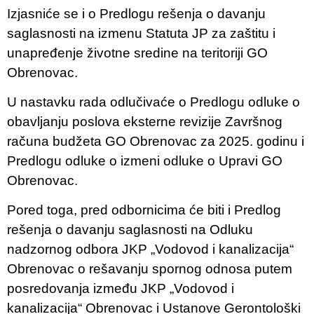
Izjasniće se i o Predlogu rešenja o davanju
saglasnosti na izmenu Statuta JP za zaštitu i
unapređenje životne sredine na teritoriji GO
Obrenovac.
U nastavku rada odlučivaće o Predlogu odluke o
obavljanju poslova eksterne revizije Završnog
računa budžeta GO Obrenovac za 2025. godinu i
Predlogu odluke o izmeni odluke o Upravi GO
Obrenovac.
Pored toga, pred odbornicima će biti i Predlog
rešenja o davanju saglasnosti na Odluku
nadzornog odbora JKP „Vodovod i kanalizacija“
Obrenovac o rešavanju spornog odnosa putem
posredovanja između JKP „Vodovod i
kanalizacija“ Obrenovac i Ustanove Gerontološki