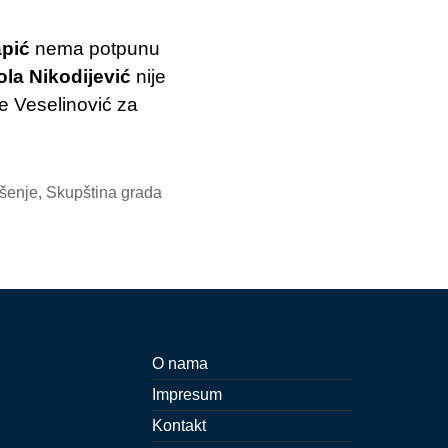
pić
nema potpunu
ola Nikodijević
nije
je Veselinović za
ešenje
,
Skupština grada
O nama
Impresum
Kontakt