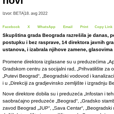
novi
Izvor: BETA
18. avg 2022
Facebook
X
WhatsApp
Email
Print
Copy Link
Skupština grada Beograda razrešila je danas, 
postupku i bez rasprave, 14 direktora javnih gr
ustanova, i izabrala njihove zamene, glasovima
Promene direktora izglasane su u preduzećima „A
Gradskom centru za socijalni rad, „Prihvatilište za od
„Putevi Beograd“, „Beogradski vodovod i kanalizaci
i u „Direkciji za gradjevinsko zemljište i izgradnju 
Nove direktore dobila su i preduzeća „Infostan i te
saobraćajno preduzeće „Beograd“, „Gradsko stambe
zavod Beograd „JUP“, „Sava Centar“, „Beogradski me