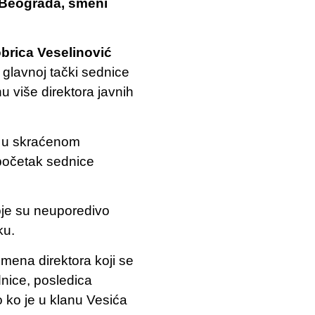
e Beograda, smeni
brica Veselinović
o glavnoj tački sednice
 više direktora javnih
e u skraćenom
početak sednice
oje su neuporedivo
ku.
 imena direktora koji se
nice, posledica
o ko je u klanu Vesića