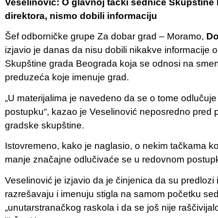
Veselinović: O glavnoj tački sednice Skupštin
direktora, nismo dobili informaciju
Šef odborničke grupe Za dobar grad – Moramo,
Do
izjavio je danas da nisu dobili nikakve informacije 
Skupštine grada Beograda koja se odnosi na smenu
preduzeća koje imenuje grad.
„U materijalima je navedeno da se o tome odlučuj
postupku“, kazao je Veselinović neposredno pred 
gradske skupštine.
Istovremeno, kako je naglasio, o nekim tačkama k
manje značajne odlučivaće se u redovnom postup
Veselinović
je izjavio da je činjenica da su predlozi
razrešavaju i imenuju stigla na samom početku sed
„unutarstranačkog raskola i da se još nije raščivijal