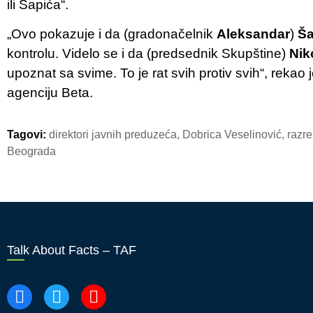
ili Šapića“.
„Ovo pokazuje i da (gradonačelnik
Aleksandar
)
Ša
kontrolu. Videlo se i da (predsednik Skupštine)
Nik
upoznat sa svime. To je rat svih protiv svih“, rekao 
agenciju Beta.
Tagovi:
direktori javnih preduzeća
,
Dobrica Veselinović
,
razr
Beograda
Talk About Facts – TAF