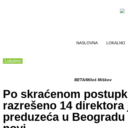
NASLOVNA
LOKALNO
Lokalno
BETA/Miloš Miškov
Po skraćenom postup
razrešeno 14 direktora 
preduzeća u Beogradu i