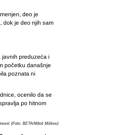
smenjen, deo je
a, dok je deo njih sam
a javnih preduzeća i
om početku današnje
ila poznata ni
dnice, ocenilo da se
aspravlja po hitnom
inović (Foto: BETA/Miloš Miškov)