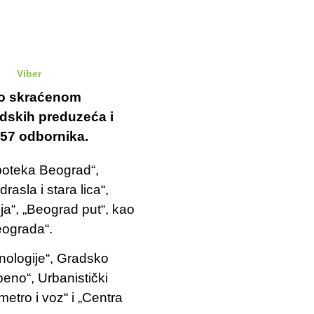
Viber
po skraćenom
adskih preduzeća i
 57 odbornika.
poteka Beograd“,
rasla i stara lica“,
ja“, „Beograd put“, kao
Beograda“.
hnologije“, Gradsko
no“, Urbanistički
tro i voz“ i „Centra