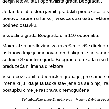
dečjih letovališta i oporavilišta grada Beograda“.
Jedan broj direktora javnih gradskih preduzeća je 
ponovo izabran u funkciji vršioca dužnosti direktor
podneo ostavku.
Skupštinu grada Beograda čini 110 odbornika.
Materijal sa predlozima za razrešenje više direktor
ustanova koje je imenovao grad stigao je na sam
sednice Skupštine grada Beograda, do kada nisu b
preduzeća ni imena direktora.
Više opozicionih odborničkih grupa je, pre same se
imena kriju i da je ta tačka stavljena da se o njoj r
postupku čime je rasprava onemogućena.
Šef odborničke grupe Za dobar grad – Moramo Dobrirca Vesel