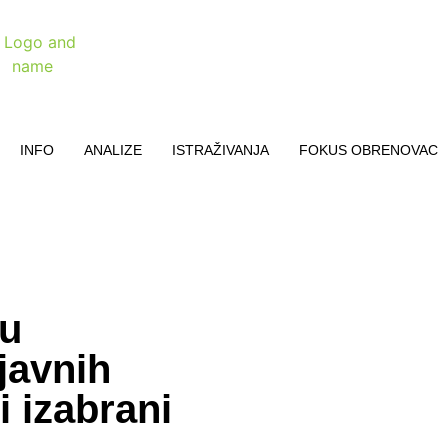
INFO
ANALIZE
ISTRAŽIVANJA
FOKUS OBRENOVAC
ku
javnih
 izabrani