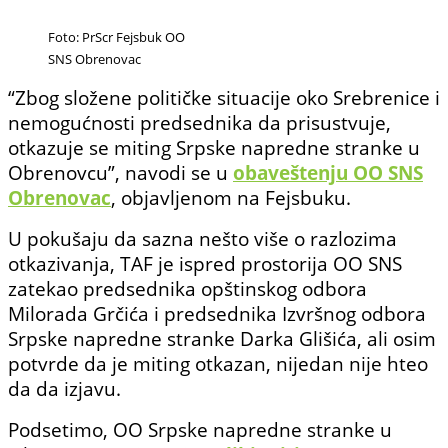
Foto: PrScr Fejsbuk OO
SNS Obrenovac
“Zbog složene političke situacije oko Srebrenice i
nemogućnosti predsednika da prisustvuje,
otkazuje se miting Srpske napredne stranke u
Obrenovcu”, navodi se u
obaveštenju OO SNS
Obrenovac
, objavljenom na Fejsbuku.
U pokušaju da sazna nešto više o razlozima
otkazivanja, TAF je ispred prostorija OO SNS
zatekao predsednika opštinskog odbora
Milorada Grčića i predsednika Izvršnog odbora
Srpske napredne stranke Darka Glišića, ali osim
potvrde da je miting otkazan, nijedan nije hteo
da da izjavu.
Podsetimo, OO Srpske napredne stranke u