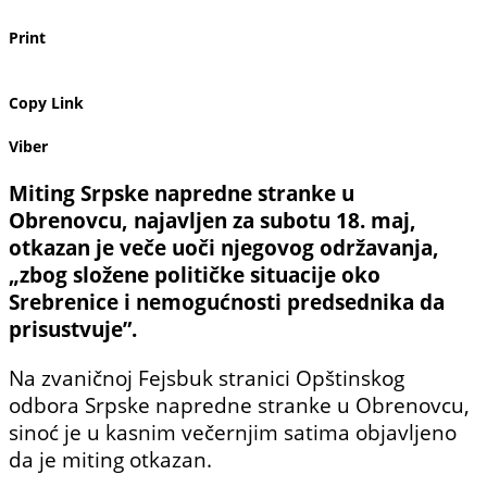
Print
Copy Link
Viber
Miting Srpske napredne stranke u
Obrenovcu, najavljen za subotu 18. maj,
otkazan je veče uoči njegovog održavanja,
„zbog složene političke situacije oko
Srebrenice i nemogućnosti predsednika da
prisustvuje”.
Na zvaničnoj Fejsbuk stranici Opštinskog
odbora Srpske napredne stranke u Obrenovcu,
sinoć je u kasnim večernjim satima objavljeno
da je miting otkazan.