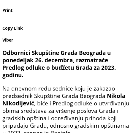
Print
Copy Link
Viber
Odbornici Skupštine Grada Beograda u
ponedeljak 26. decembra, razmatraće
Predlog odluke o budžetu Grada za 2023.
godinu.
Na dnevnom redu sednice koju je zakazao
predsednik Skupštine Grada Beograda
Nikola
Nikodijević
, biće i Predlog odluke o utvrđivanju
obima sredstava za vršenje poslova Grada i
gradskih opština i određivanju prihoda koji
pripadaju Gradu, odnosno gradskim opštinama
u 2023, preneo je Beoinfo.