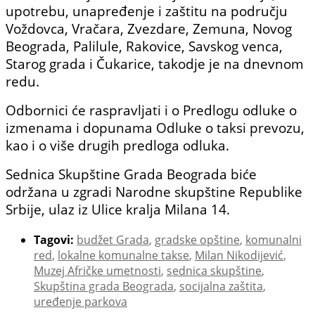
upotrebu, unapređenje i zaštitu na području
Voždovca, Vračara, Zvezdare, Zemuna, Novog
Beograda, Palilule, Rakovice, Savskog venca,
Starog grada i Čukarice, takodje je na dnevnom
redu.
Odbornici će raspravljati i o Predlogu odluke o
izmenama i dopunama Odluke o taksi prevozu,
kao i o više drugih predloga odluka.
Sednica Skupštine Grada Beograda biće
održana u zgradi Narodne skupštine Republike
Srbije, ulaz iz Ulice kralja Milana 14.
Tagovi:
budžet Grada
,
gradske opštine
,
komunalni
red
,
lokalne komunalne takse
,
Milan Nikodijević
,
Muzej Afričke umetnosti
,
sednica skupštine
,
Skupština grada Beograda
,
socijalna zaštita
,
uređenje parkova