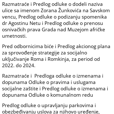
Razmatraće i Predlog odluke o dodeli naziva
ulice sa imenom Zorana Žunkovića na Savskom
vencu, Predlog odluke o podizanju spomenika
dr Agostinu Netu i Predlog odluke o prenosu
osnivačkih prava Grada nad Muzejom afričke
umetnosti.
Pred odbornicima biće i Predlog akcionog plana
za sprovođenje strategije za socijalno
uključivanje Roma i Romkinja, za period od
2022. do 2024.
Razmatraće i Predloga odluke o izmenama i
dopunama Odluke o pravima i uslugama
socijalne zaštite i Predlog odluke o izmenama i
dopunama Odluke o komunalnom redu
Predlog odluke o upravljanju parkovima i
obezbeđivanju uslova za njihovo uređenje,