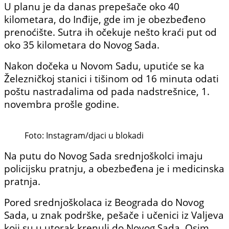
U planu je da danas prepešače oko 40
kilometara, do Inđije, gde im je obezbeđeno
prenoćište. Sutra ih očekuje nešto kraći put od
oko 35 kilometara do Novog Sada.
Nakon dočeka u Novom Sadu, uputiće se ka
Železničkoj stanici i tišinom od 16 minuta odati
poštu nastradalima od pada nadstrešnice, 1.
novembra prošle godine.
Foto: Instagram/djaci u blokadi
Na putu do Novog Sada srednjoškolci imaju
policijsku pratnju, a obezbeđena je i medicinska
pratnja.
Pored srednjoškolaca iz Beograda do Novog
Sada, u znak podrške, pešače i učenici iz Valjeva
koji su u utorak krenuli do Novog Sada. Osim