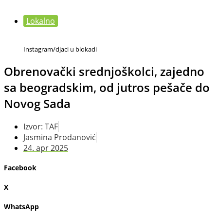
Lokalno
Instagram/djaci u blokadi
Obrenovački srednjoškolci, zajedno
sa beogradskim, od jutros pešače do
Novog Sada
Izvor: TAF
Jasmina Prodanović
24. apr 2025
Facebook
X
WhatsApp