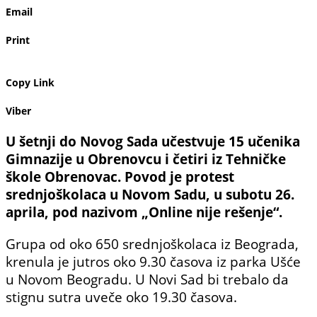
Email
Print
Copy Link
Viber
U šetnji do Novog Sada učestvuje 15 učenika
Gimnazije u Obrenovcu i četiri iz Tehničke
škole Obrenovac. Povod je protest
srednjoškolaca u Novom Sadu, u subotu 26.
aprila, pod nazivom „Online nije rešenje“.
Grupa od oko 650 srednjoškolaca iz Beograda,
krenula je jutros oko 9.30 časova iz parka Ušće
u Novom Beogradu. U Novi Sad bi trebalo da
stignu sutra uveče oko 19.30 časova.