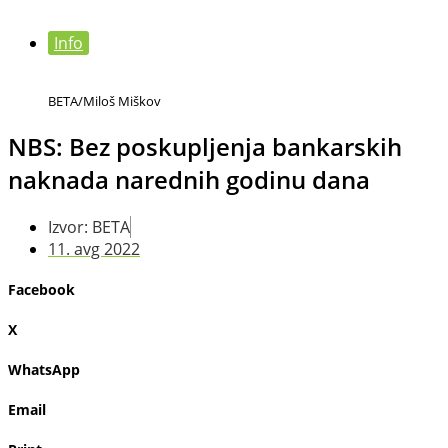
Info
BETA/Miloš Miškov
NBS: Bez poskupljenja bankarskih
naknada narednih godinu dana
Izvor: BETA
11. avg 2022
Facebook
X
WhatsApp
Email