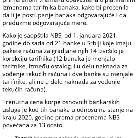
izmenama tarifnika banaka, kako bi procenila
da li je postupanje banaka odgovarajuće i da
preduzme odgovarajuće mere.
Kako je saopštila NBS, od 1. januara 2021.
godine do sada od 21 banke u Srbiji koje imaju
pakete računa za gradjane njih 14 izvršilo je
korekciju tarifnika (12 banaka je menjalo
tarifnike, između ostalog, i u delu naknada za
vođenje tekućih računa i dve banke su menjale
tarifnike, ali ne u delu naknada za vođenje
tekućih računa).
Trenutna cena korpe osnovnih bankarskih
usluga je kod tih banaka u odnosu na stanje na
kraju 2020. godine prema procenama NBS
povećana za 13 odsto.