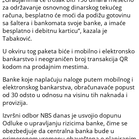
za održavanje osnovnog dinarskog tekućeg
računa, besplatno će moći da podižu gotovinu
sa šaltera i bankomata svoje banke, a imaće
besplatno i debitnu karticu“, kazala je
Tabaković.
U okviru tog paketa biće i mobilno i elektronsko
bankarstvo i neograničen broj transakcija QR
kodom na prodajnim mestima.
Banke koje naplaćuju naloge putem mobilnog i
elektronskog bankarstva, obračunavaće popust
od 30 odsto u odnosu na visinu tih naknada i
provizija.
Izvršni odbor NBS danas je usvojio dopunu
Odluke o upravljanju rizicima banke, čime se
obezbedjuje da centralna banka bude u
primerenom vremenu obaveštena o planiranim