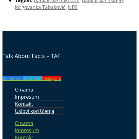
Tagovi:
bankarske naknade
,
bankarske usluge
,
Jorgovanka Tabaković
,
NBS
Talk About Facts – TAF
Facebook
X-twitter
Instagram
O nama
Impresum
Kontakt
Uslovi korišćenja
O nama
Impresum
Kontakt